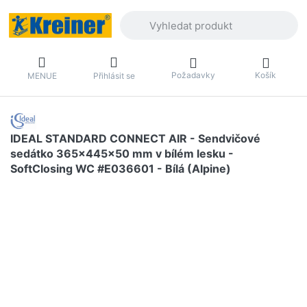
Zadejte hledaný výraz. První výsledky 
Požadavky
Košík
MENUE
Přihlásit se
IDEAL STANDARD CONNECT AIR - Sendvičové
sedátko 365x445x50 mm v bílém lesku -
SoftClosing WC #E036601 - Bílá (Alpine)