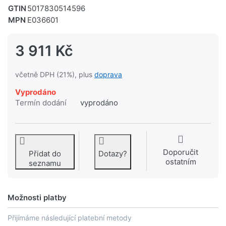
GTIN
5017830514596
MPN
E036601
3 911 Kč
včetně DPH (21%), plus
doprava
Vyprodáno
Termín dodání
vyprodáno
Doporučit
Přidat do
Dotazy?
ostatním
seznamu
Možnosti platby
Přijímáme následující platební metody