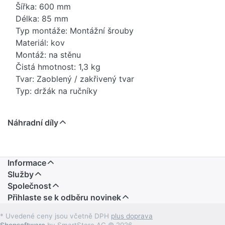
Šířka: 600 mm
Délka: 85 mm
Typ montáže: Montážní šrouby
Materiál: kov
Montáž: na stěnu
Čistá hmotnost: 1,3 kg
Tvar: Zaoblený / zakřivený tvar
Typ: držák na ručníky
Náhradní díly
Informace
Služby
Společnost
Přihlaste se k odběru novinek
* Uvedené ceny jsou včetně DPH
plus doprava
Shopsoftware
by SmartStore AG © 2026