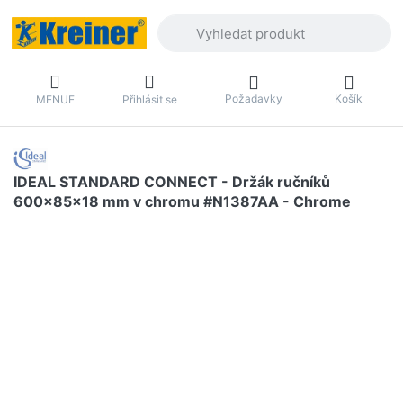
Zadejte hledaný výraz. První výsledky 
Požadavky
Košík
MENUE
Přihlásit se
IDEAL STANDARD CONNECT - Držák ručníků
600x85x18 mm v chromu #N1387AA - Chrome