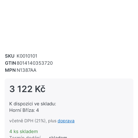
SKU
K0010101
GTIN
8014140353720
MPN
N1387AA
3 122 Kč
K dispozici ve skladu:
Horní Bříza: 4
včetně DPH (21%), plus
doprava
4 ks skladem
Termín dodání
skladem