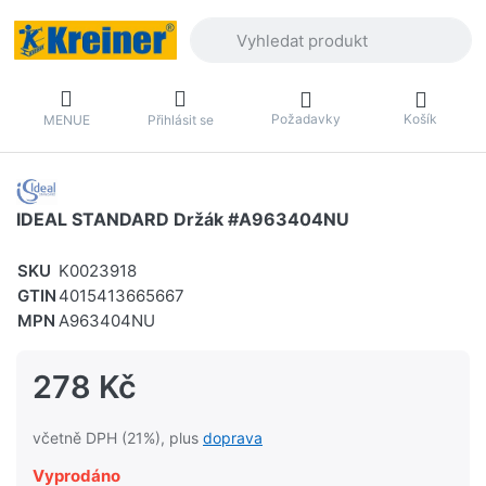
Zadejte hledaný výraz. První výsledky 
Požadavky
Košík
MENUE
Přihlásit se
IDEAL STANDARD Držák #A963404NU
SKU
K0023918
GTIN
4015413665667
MPN
A963404NU
278 Kč
včetně DPH (21%), plus
doprava
Vyprodáno