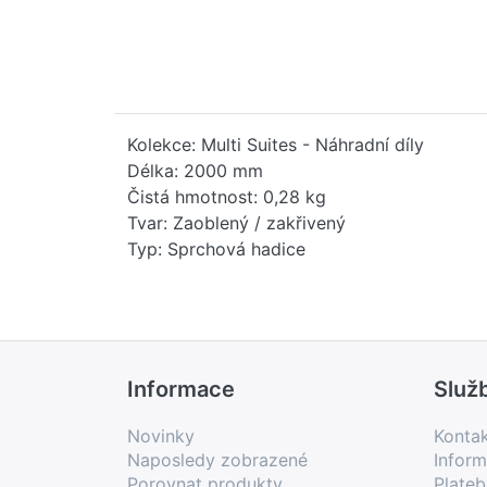
Kolekce: Multi Suites - Náhradní díly
Délka: 2000 mm
Čistá hmotnost: 0,28 kg
Tvar: Zaoblený / zakřivený
Typ: Sprchová hadice
Informace
Služ
Novinky
Konta
Naposledy zobrazené
Inform
Porovnat produkty
Plate