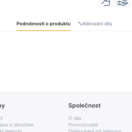
Podrobnosti o produktu
Náhradní díly
by
Společnost
kt
O nás
ace o doručení
Provozovatel
bní metody
Odstoupení od smlouvy