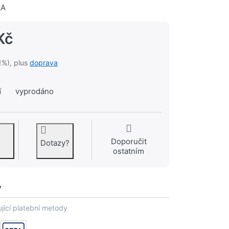
AA
Kč
1%), plus
doprava
í
vyprodáno
Doporučit
Dotazy?
ostatním
y
jící platební metody