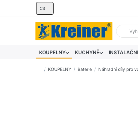
CS
Zadejte hl
KOUPELNY
KUCHYNĚ
INSTALAČN
Domovská stránka
KOUPELNY
Baterie
Náhradní díly pro v