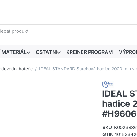
edaný výraz. První výsledky se zobrazí automaticky při zadáván
Í MATERIÁL
OSTATNÍ
KREINER PROGRAM
VÝPRO
odovodní baterie
IDEAL STANDARD Sprchová hadice 2000 mm v
IDEAL 
hadice 
#H9606
SKU
K0023886
GTIN
40152342