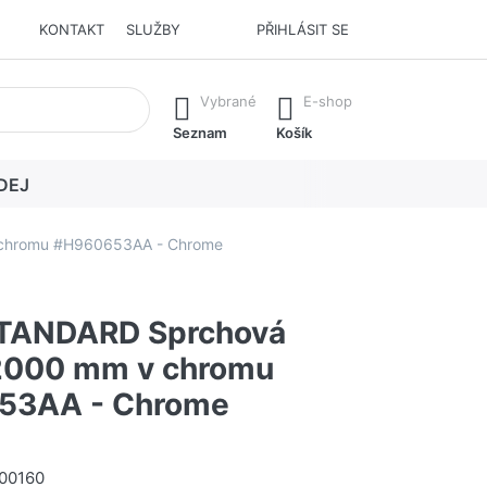
KONTAKT
SLUŽBY
PŘIHLÁSIT SE
í. Stisknutím klávesy Enter vyvoláte všechny výsledky.
Vybrané
E-shop
Seznam
Košík
DEJ
 chromu #H960653AA - Chrome
STANDARD Sprchová
2000 mm v chromu
53AA - Chrome
00160