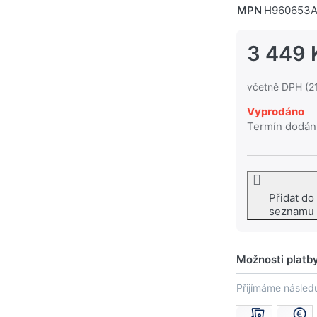
MPN
H960653
3 449 
včetně DPH (2
Vyprodáno
Termín dodán
Přidat do
seznamu
Možnosti platb
Přijímáme následu