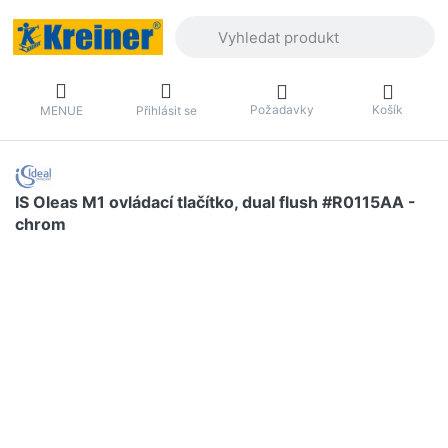
Zadejte hledaný výraz. První výsledky 
Požadavky
Košík
MENUE
Přihlásit se
IS Oleas M1 ovládací tlačítko, dual flush #R0115AA -
chrom