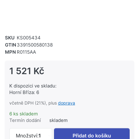
SKU
KS005434
GTIN
3391500580138
MPN
R0115AA
1 521 Kč
K dispozici ve skladu:
Horní Bříza: 6
včetně DPH (21%), plus
doprava
6 ks skladem
Termín dodání
skladem
IS Oleas M1 ovládací tlačítko, dual flu
Množství:
1
Přidat do košíku