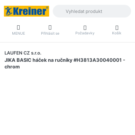
Zadejte hledaný výraz. První výsledky 
Požadavky
Košík
MENUE
Přihlásit se
LAUFEN CZ s.r.o.
JIKA BASIC háček na ručníky #H3813A30040001 -
chrom