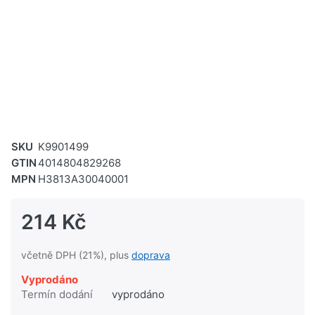
SKU
K9901499
GTIN
4014804829268
MPN
H3813A30040001
214 Kč
včetně DPH (21%), plus
doprava
Vyprodáno
Termín dodání
vyprodáno