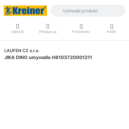
Zadejte hledaný výraz. První výsledky 
Požadavky
Košík
MENUE
Přihlásit se
LAUFEN CZ s.r.o.
JIKA DINO umyvadlo H8103720001211