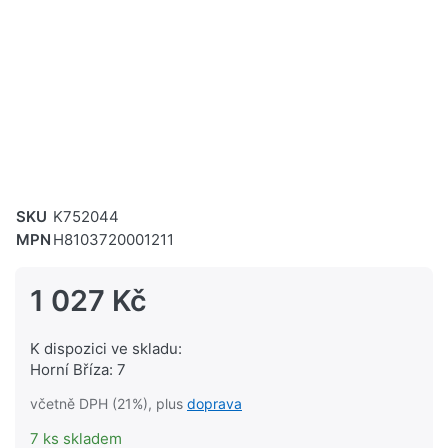
SKU
K752044
MPN
H8103720001211
1 027 Kč
K dispozici ve skladu:
Horní Bříza: 7
včetně DPH (21%), plus
doprava
7 ks skladem