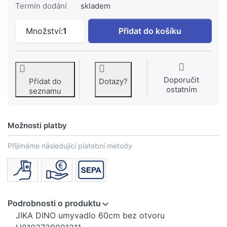
Termín dodání
skladem
JIKA DINO umyvadlo H8103720001211 k 
Množství:
1
Přidat do košíku
Doporučit
Přidat do
Dotazy?
ostatním
seznamu
Možnosti platby
Přijímáme následující platební metody
Podrobnosti o produktu
JIKA DINO umyvadlo 60cm bez otvoru