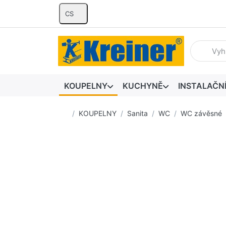
CS
Zadejte hl
KOUPELNY
KUCHYNĚ
INSTALAČN
Domovská stránka
KOUPELNY
Sanita
WC
WC závěsné