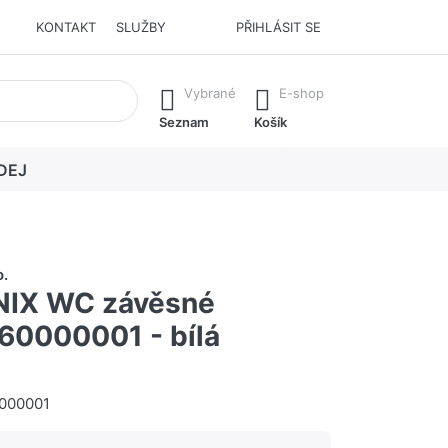
KONTAKT
SLUŽBY
PŘIHLÁSIT SE
í. Stisknutím klávesy Enter vyvoláte všechny výsledky.
Vybrané
E-shop
Seznam
Košík
DEJ
o.
NIX WC závěsné
0000001 - bílá
000001