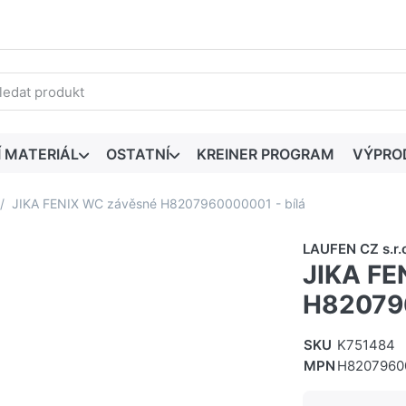
edaný výraz. První výsledky se zobrazí automaticky při zadáván
Í MATERIÁL
OSTATNÍ
KREINER PROGRAM
VÝPRO
JIKA FENIX WC závěsné H8207960000001 - bílá
LAUFEN CZ s.r.
JIKA FE
H820796
SKU
K751484
MPN
H8207960