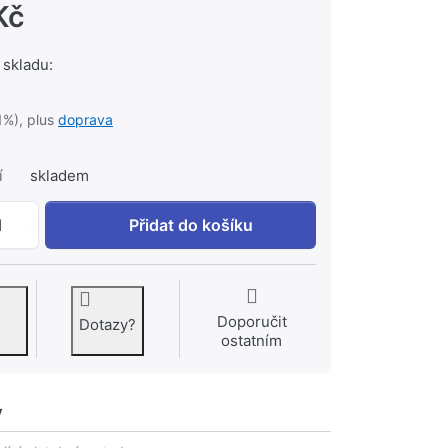
Kč
 skladu:
1%), plus
doprava
í
skladem
JIKA FENIX WC závěsné H8207960000001 - bílá k 4 005 K
1
Přidat do košíku
Doporučit
Dotazy?
ostatním
y