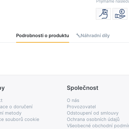
Přijímáme následu
Podrobnosti o produktu
Náhradní díly
by
Společnost
kt
O nás
ace o doručení
Provozovatel
bní metody
Odstoupení od smlouvy
ce souborů cookie
Ochrana osobních údajů
Všeobecné obchodní podmí