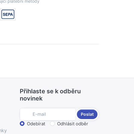
jící platební metody
Přihlaste se k odběru
novinek
Poslat
Zvolte akci
Odebírat
Odhlásit odběr
nky