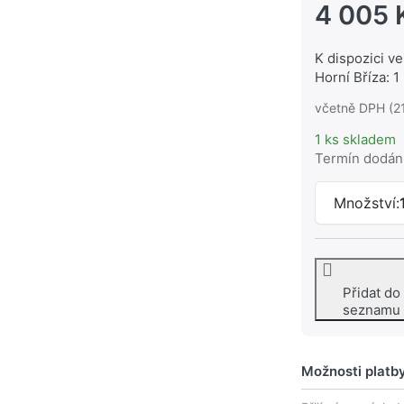
4 005 
K dispozici ve
Horní Bříza: 1
včetně DPH (2
1 ks skladem
Termín dodán
Množství:
Přidat do
seznamu
Možnosti platb