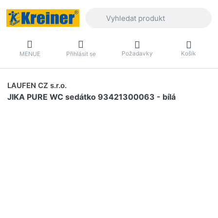
Zadejte hledaný výraz. První výsledky 
Požadavky
Košík
MENUE
Přihlásit se
LAUFEN CZ s.r.o.
JIKA PURE WC sedátko 93421300063 - bílá