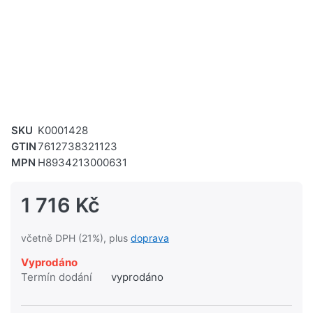
SKU
K0001428
GTIN
7612738321123
MPN
H8934213000631
1 716 Kč
včetně DPH (21%), plus
doprava
Vyprodáno
Termín dodání
vyprodáno