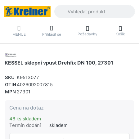
Zadejte hledaný výraz. První výsledky 
Požadavky
Košík
MENUE
Přihlásit se
KESSEL sklepní vpust Drehfix DN 100, 27301
SKU
K9513077
GTIN
4026092007815
MPN
27301
Cena na dotaz
46 ks skladem
Termín dodání
skladem