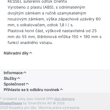
KESSEL suterénní odtok Drehfix
Vyrobeno z plastu (ABS), s odnímatelným
dvojitým zámkem a ručně uzamykatelným
nouzovým zámkem, výška zápachové uzávěry 60
mm, s odkalovačem, odtok 1,8 l / s.
Plastová horní část, výškově nastavitelná od 25
mm do 55 mm, štěrbinová mřížka 150 x 190 mm s
funkcí snadného vstupu.
Náhradní díly
Provedení: suterénní odtok se zarážkou zpětného
toku
Standard: DIN EN 13564 typ 5
Rozměr: DN 100 (OD 110 mm)
Informace
Výstup: 2,5 ° (do strany)
Služby
Horní část / štěrbinová mřížka: černý plast
Společnost
Přihlaste se k odběru novinek
Třída zatížení: K3 (300 kg)
* Uvedené ceny jsou včetně DPH
plus doprava
Shopsoftware
by SmartStore AG © 2026
2026 Koupelny pro Vás. Všechna práva vyhrazena.