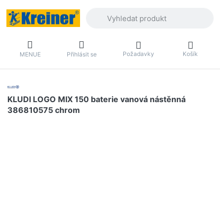
Zadejte hledaný výraz. První výsledky 
Požadavky
Košík
MENUE
Přihlásit se
KLUDI LOGO MIX 150 baterie vanová nástěnná
386810575 chrom