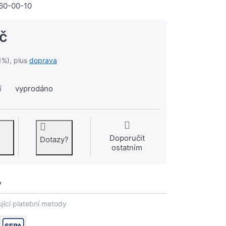
60-00-10
Kč
1%), plus
doprava
í
vyprodáno
Doporučit
Dotazy?
ostatním
y
jící platební metody