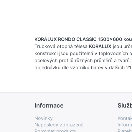
KORALUX RONDO CLASSIC 1500x600 koup
Trubková otopná tělesa
KORALUX
jsou urč
konstrukci jsou použitelná v teplovodníc
ocelových profilů různých průměrů a tvarů
objednávku dle vzorníku barev v dalších 2
Informace
Služ
Novinky
Konta
Naposledy zobrazené
Inform
Porovnat produkty
Plate