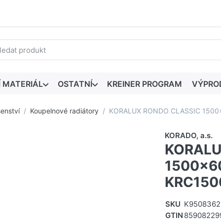
edaný výraz. První výsledky se zobrazí automaticky při zadáván
Í MATERIÁL
OSTATNÍ
KREINER PROGRAM
VÝPRO
šenství
Koupelnové radiátory
KORALUX RONDO CLASSIC 1500x6
KORADO, a.s.
KORALU
1500x60
KRC150
SKU
K9508362
GTIN
85908229