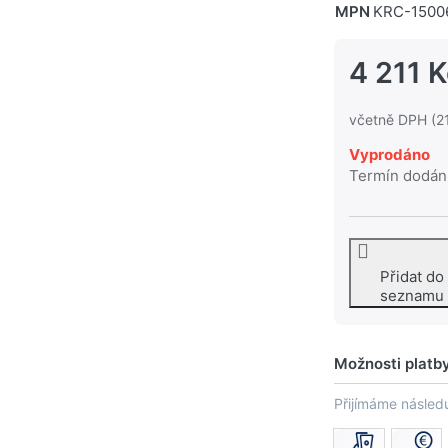
MPN
KRC-1500
4 211 
včetně DPH (2
Vyprodáno
Termín dodán
Přidat do
seznamu
Možnosti platb
Přijímáme následu