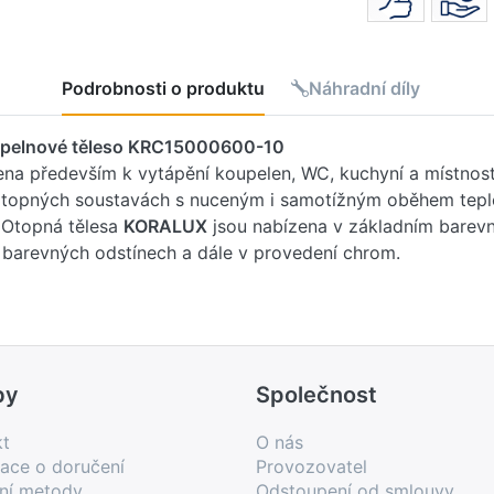
Podrobnosti o produktu
Náhradní díly
elnové těleso KRC15000600-10
ena především k vytápění koupelen, WC, kuchyní a místnos
h otopných soustavách s nuceným i samotížným oběhem tepl
. Otopná tělesa
KORALUX
jsou nabízena v základním barev
1 barevných odstínech a dále v provedení chrom.
by
Společnost
kt
O nás
ace o doručení
Provozovatel
bní metody
Odstoupení od smlouvy