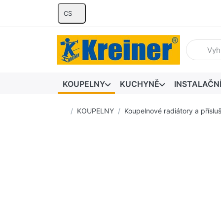
CS
Zadejte hl
KOUPELNY
KUCHYNĚ
INSTALAČN
Domovská stránka
KOUPELNY
Koupelnové radiátory a příslu