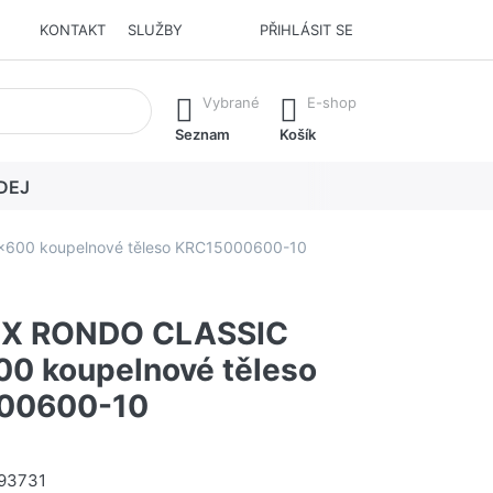
KONTAKT
SLUŽBY
PŘIHLÁSIT SE
í. Stisknutím klávesy Enter vyvoláte všechny výsledky.
Vybrané
E-shop
Seznam
Košík
DEJ
00 koupelnové těleso KRC15000600-10
X RONDO CLASSIC
0 koupelnové těleso
00600-10
93731