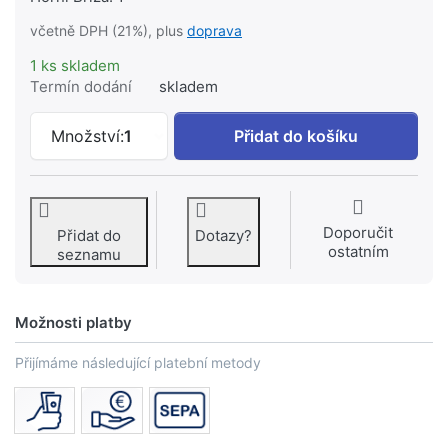
včetně DPH (21%), plus
doprava
1 ks skladem
Termín dodání
skladem
KRE spojka- QO oboustranná 6/4", unive
Množství:
1
Přidat do košíku
Doporučit
Přidat do
Dotazy?
ostatním
seznamu
Možnosti platby
Přijímáme následující platební metody