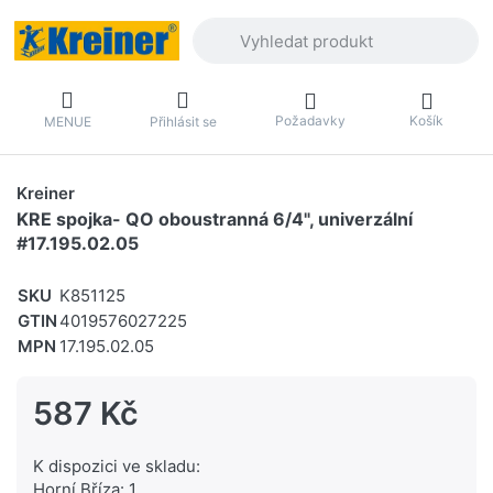
Zadejte hledaný výraz. První výsledky 
Požadavky
Košík
MENUE
Přihlásit se
Kreiner
KRE spojka- QO oboustranná 6/4", univerzální
#17.195.02.05
SKU
K851125
GTIN
4019576027225
MPN
17.195.02.05
587 Kč
K dispozici ve skladu:
Horní Bříza: 1