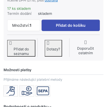
včetně DPH (21%), plus
doprava
17 ks skladem
Termín dodání
skladem
KREINER COMFORT nástěnné připojovací
Množství:
1
Přidat do košíku
Doporučit
Přidat do
Dotazy?
ostatním
seznamu
Možnosti platby
Přijímáme následující platební metody
Podrobnosti o produktu