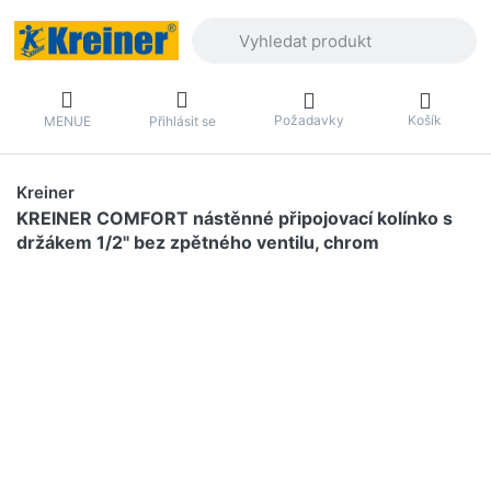
Zadejte hledaný výraz. První výsledky 
Požadavky
Košík
MENUE
Přihlásit se
Kreiner
KREINER COMFORT nástěnné připojovací kolínko s
držákem 1/2" bez zpětného ventilu, chrom