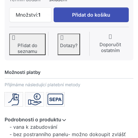
KREINER KORFU vana 160x70cm KREVAK
Množství:
1
Přidat do košíku
Doporučit
Přidat do
Dotazy?
ostatním
seznamu
Možnosti platby
Přijímáme následující platební metody
Podrobnosti o produktu
- vana k zabudování
- bez postranního panelu- možno dokoupit zvlášť