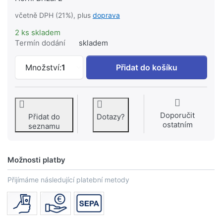
včetně DPH (21%), plus
doprava
2 ks skladem
Termín dodání
skladem
KREINER odkouření STARR revizní T-ku
Množství:
1
Přidat do košíku
Doporučit
Přidat do
Dotazy?
ostatním
seznamu
Možnosti platby
Přijímáme následující platební metody