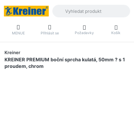
Zadejte hledaný výraz. První výsledky 
Požadavky
Košík
MENUE
Přihlásit se
Kreiner
KREINER PREMIUM boční sprcha kulatá, 50mm ? s 1
proudem, chrom