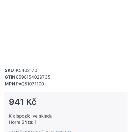
SKU
K5402170
GTIN
8596154029735
MPN
PAQ51071100
941 Kč
K dispozici ve skladu:
Horní Bříza: 1