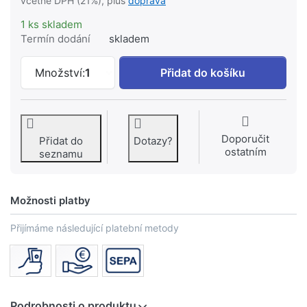
včetně DPH (21%), plus
doprava
1 ks skladem
Termín dodání
skladem
KREINER PREMIUM boční sprcha kulatá,
Množství:
1
Přidat do košíku
Doporučit
Přidat do
Dotazy?
ostatním
seznamu
Možnosti platby
Přijímáme následující platební metody
Podrobnosti o produktu