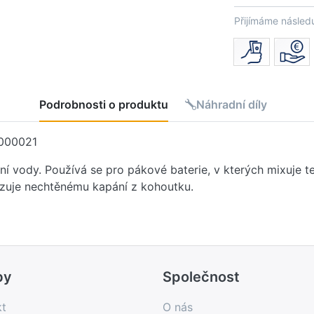
Přijímáme následu
Podrobnosti o produktu
Náhradní díly
000021
írání vody. Používá se pro pákové baterie, v kterých mixuj
ezuje nechtěnému kapání z kohoutku.
by
Společnost
kt
O nás