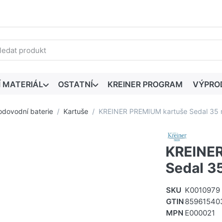
edaný výraz. První výsledky se zobrazí automaticky při zadáván
Í MATERIÁL
OSTATNÍ
KREINER PROGRAM
VÝPRO
odovodní baterie
Kartuše
KREINER PREMIUM kartuše Sedal 35
KREINER
Sedal 
SKU
K0010979
GTIN
85961540
MPN
E000021