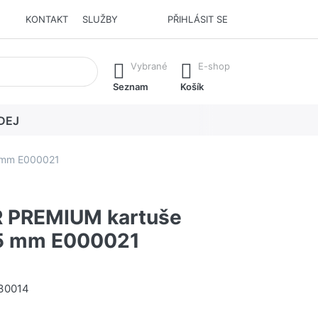
KONTAKT
SLUŽBY
PŘIHLÁSIT SE
í. Stisknutím klávesy Enter vyvoláte všechny výsledky.
Vybrané
E-shop
Seznam
Košík
DEJ
 mm E000021
 PREMIUM kartuše
35 mm E000021
30014