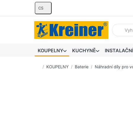
CS
Zadejte hl
KOUPELNY
KUCHYNĚ
INSTALAČN
Domovská stránka
KOUPELNY
Baterie
Náhradní díly pro v