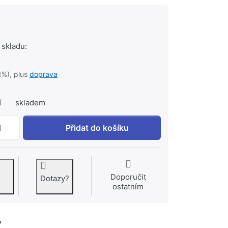
 skladu:
1%), plus
doprava
í
skladem
KREINER PREMIUM kartuše Sedal 35 mm E000021 k 123 K
1
Přidat do košíku
Doporučit
Dotazy?
ostatním
y