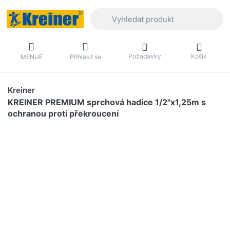
Zadejte hledaný výraz. První výsledky 
Požadavky
Košík
MENUE
Přihlásit se
Kreiner
KREINER PREMIUM sprchová hadice 1/2"x1,25m s
ochranou proti překroucení