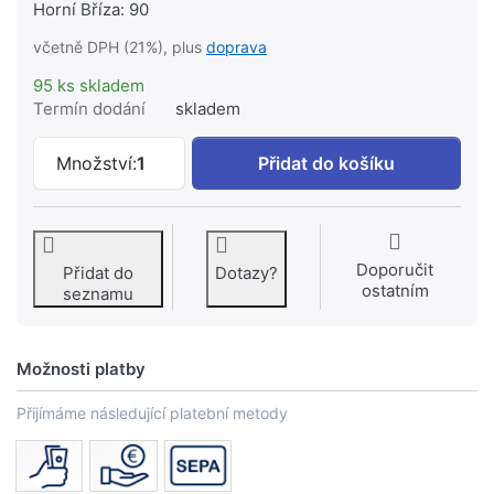
Horní Bříza: 90
včetně DPH (21%), plus
doprava
95 ks skladem
Termín dodání
skladem
KREINER PREMIUM sprchová hadice 1/2"
Množství:
1
Přidat do košíku
Doporučit
Přidat do
Dotazy?
ostatním
seznamu
Možnosti platby
Přijímáme následující platební metody