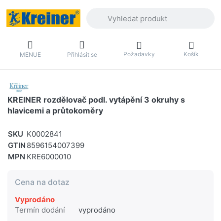
Zadejte hledaný výraz. První výsledky 
Požadavky
Košík
MENUE
Přihlásit se
KREINER rozdělovač podl. vytápění 3 okruhy s
hlavicemi a průtokoměry
SKU
K0002841
GTIN
8596154007399
MPN
KRE6000010
Cena na dotaz
Vyprodáno
Termín dodání
vyprodáno