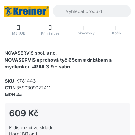
Zadejte hledaný výraz. První výsledky 
Požadavky
Košík
MENUE
Přihlásit se
NOVASERVIS spol. s r.o.
NOVASERVIS sprchová tyč 65cm s držákem a
mydlenkou #RAIL3.9 - satin
SKU
K781443
GTIN
8590309022411
MPN
##
609 Kč
K dispozici ve skladu:
Horní Bříza: 1