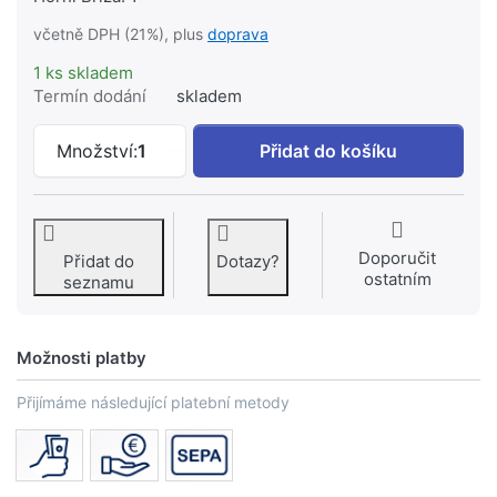
včetně DPH (21%), plus
doprava
1 ks skladem
Termín dodání
skladem
NOVASERVIS sprchová tyč 65cm s držák
Množství:
1
Přidat do košíku
Doporučit
Přidat do
Dotazy?
ostatním
seznamu
Možnosti platby
Přijímáme následující platební metody