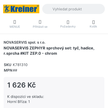
Zadejte hledaný výraz. První výsledky 
Požadavky
Košík
MENUE
Přihlásit se
NOVASERVIS spol. s r.o.
NOVASERVIS ZEPHYR sprchový set: tyč, hadice,
r.sprcha #KIT ZEP.0 - chrom
SKU
K781310
MPN
##
1 626 Kč
K dispozici ve skladu:
Horní Bříza: 1