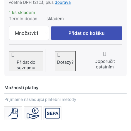
včetně DPH (21%), plus
doprava
1 ks skladem
Termín dodání
skladem
NOVASERVIS ZEPHYR sprchový set: tyč, 
Množství:
1
Přidat do košíku
Doporučit
Přidat do
Dotazy?
ostatním
seznamu
Možnosti platby
Přijímáme následující platební metody