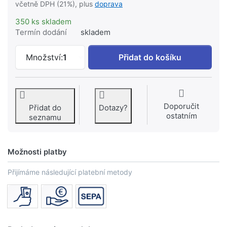
včetně DPH (21%), plus
doprava
350 ks skladem
Termín dodání
skladem
Podložka vějířová 5 mm pozink.(D6797)
Množství:
1
Přidat do košíku
Doporučit
Přidat do
Dotazy?
ostatním
seznamu
Možnosti platby
Přijímáme následující platební metody