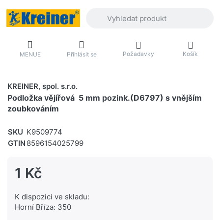
Zadejte hledaný výraz. První výsledky 
Požadavky
Košík
MENUE
Přihlásit se
KREINER, spol. s.r.o.
Podložka vějířová 5 mm pozink.(D6797) s vnějším
zoubkováním
SKU
K9509774
GTIN
8596154025799
1 Kč
K dispozici ve skladu:
Horní Bříza: 350