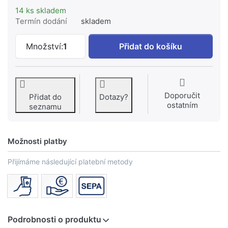
14 ks skladem
Termín dodání
skladem
Příruba varná s krkem PN 16 DN 80 k 5
Množství:
1
Přidat do košíku
Doporučit
Přidat do
Dotazy?
ostatním
seznamu
Možnosti platby
Přijímáme následující platební metody
Podrobnosti o produktu