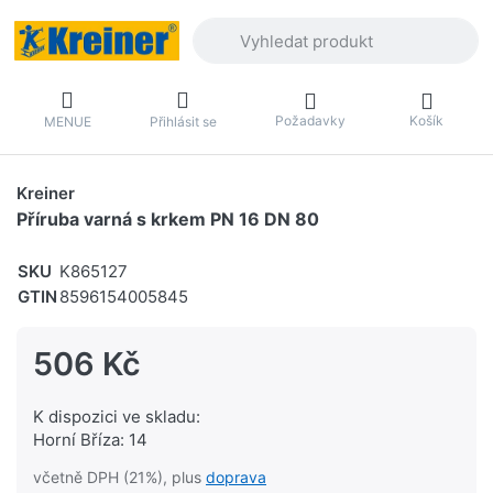
Zadejte hledaný výraz. První výsledky 
Požadavky
Košík
MENUE
Přihlásit se
Kreiner
Příruba varná s krkem PN 16 DN 80
SKU
K865127
GTIN
8596154005845
506 Kč
K dispozici ve skladu:
Horní Bříza: 14
včetně DPH (21%), plus
doprava