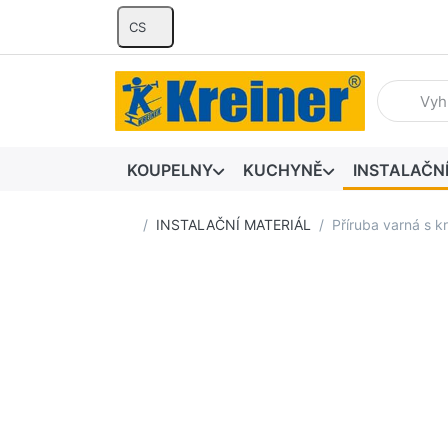
CS
Zadejte hl
KOUPELNY
KUCHYNĚ
INSTALAČN
Domovská stránka
INSTALAČNÍ MATERIÁL
Příruba varná s 