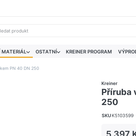
edaný výraz. První výsledky se zobrazí automaticky při zadáván
Í MATERIÁL
OSTATNÍ
KREINER PROGRAM
VÝPRO
krkem PN 40 DN 250
Kreiner
Příruba
250
SKU
K5103599
5 397 