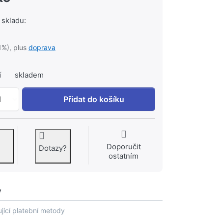
 skladu:
1%), plus
doprava
í
skladem
Příruba varná s krkem PN 40 DN 250 k 5 397 Kč, množství
1
Přidat do košíku
Doporučit
Dotazy?
ostatním
y
jící platební metody