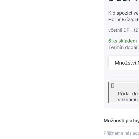
K dispozici ve
Horní Bříza: 6
včetně DPH (2
6 ks skladem
Termín dodán
Množství:
Přidat do
seznamu
Možnosti platb
Přijímáme následu