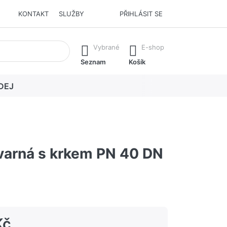
KONTAKT
SLUŽBY
PŘIHLÁSIT SE
í. Stisknutím klávesy Enter vyvoláte všechny výsledky.
Vybrané
E-shop
Seznam
Košík
DEJ
 varná s krkem PN 40 DN
Kč