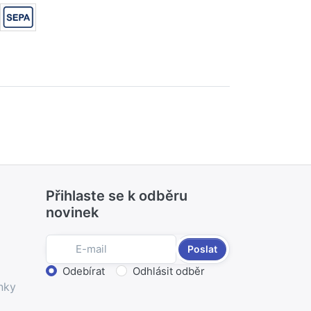
Přihlaste se k odběru
novinek
Poslat
Zvolte akci
Odebírat
Odhlásit odběr
nky