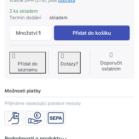
včetně DPH (21%), plus
doprava
2 ks skladem
Termín dodání
skladem
RADIK 20-6060 otopné těleso ocelové 
Množství:
1
Přidat do košíku
Doporučit
Přidat do
Dotazy?
ostatním
seznamu
Možnosti platby
Přijímáme následující platební metody
Podrobnosti o produktu