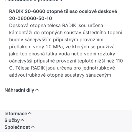
RADIK 20-6060 otopné těleso ocelové deskové
20-060060-50-10
Desková otopná tělesa RADIK jsou určena
kámontáži do otopných soustav ústředního topení
budov sánejvyšším přípustným provozním
přetlakem vody 1,0 MPa, ve kterých se používá
jako teplonosná látka voda nebo vodní roztoky
oánejvyšší přípustné provozní teplotě nižší než 110
C. Tělesa RADIK jsou určena pro jednotrubkové
aádvoutrubkové otopné soustavy sánuceným
aáněkterá iáse samotížným oběhem vody.
Vlastnosti teplonosné látky - vody, musí být
Náhradní díly
vásouladu sánormou ČSN 07á7401.
Desková otopná tělesa RADIK jsou nabízena
vázákladním barevném provedení bílá RAL 9016
Informace
aána objednávku dle vzorníku barev vádalších
Služby
21ábarevných odstínech.
Společnost