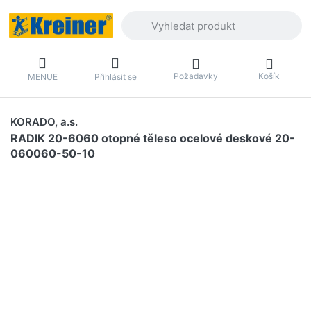
Zadejte hledaný výraz. První výsledky 
Požadavky
Košík
MENUE
Přihlásit se
KORADO, a.s.
RADIK 20-6060 otopné těleso ocelové deskové 20-
060060-50-10