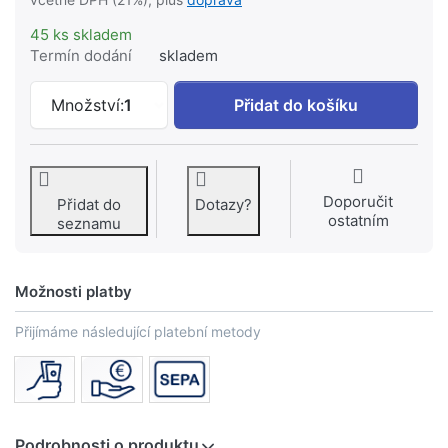
45 ks skladem
Termín dodání
skladem
RADIK navrtávací konzola 15/100/70 Z-
Množství:
1
Přidat do košíku
Doporučit
Přidat do
Dotazy?
ostatním
seznamu
Možnosti platby
Přijímáme následující platební metody
Podrobnosti o produktu