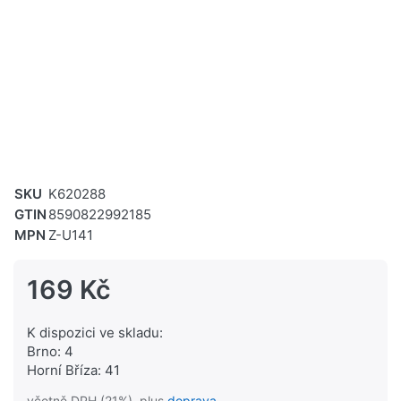
SKU
K620288
GTIN
8590822992185
MPN
Z-U141
169 Kč
K dispozici ve skladu:
Brno: 4
Horní Bříza: 41
včetně DPH (21%), plus
doprava