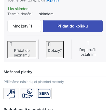
včetně DPH (21%), plus
doprava
1 ks skladem
Termín dodání
skladem
RAVAK ANGELA 90 LA sprchová vanička 
Množství:
1
Přidat do košíku
Doporučit
Přidat do
Dotazy?
ostatním
seznamu
Možnosti platby
Přijímáme následující platební metody
Podrobnosti o produktu