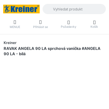
Zadejte hledaný výraz. První výsledky 
Požadavky
Košík
MENUE
Přihlásit se
Kreiner
RAVAK ANGELA 90 LA sprchová vanička #ANGELA
90 LA - bílá