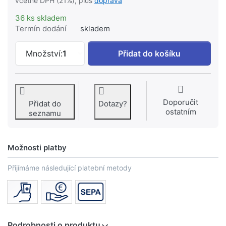
včetně DPH (21%), plus
doprava
36 ks skladem
Termín dodání
skladem
RAVAK sada pro krycí lištu 6 bílá (2x
Množství:
1
Přidat do košíku
Doporučit
Přidat do
Dotazy?
ostatním
seznamu
Možnosti platby
Přijímáme následující platební metody
Podrobnosti o produktu