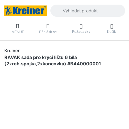
Zadejte hledaný výraz. První výsledky 
Požadavky
Košík
MENUE
Přihlásit se
Kreiner
RAVAK sada pro krycí lištu 6 bílá
(2xroh.spojka,2xkoncovka) #B440000001