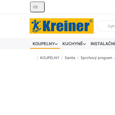
CS
Zadejte hl
KOUPELNY
KUCHYNĚ
INSTALAČN
Domovská stránka
KOUPELNY
Sanita
Sprchový program