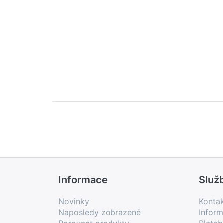
Informace
Služ
Novinky
Konta
Naposledy zobrazené
Inform
Porovnat produkty
Plate