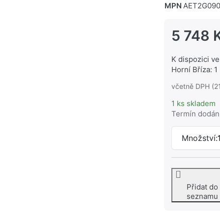
MPN
AET2G09
5 748 
K dispozici ve
Horní Bříza: 1
včetně DPH (2
1 ks skladem
Termín dodán
Množství:
Přidat do
seznamu