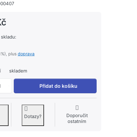
000407
Kč
 skladu:
1%), plus
doprava
í
skladem
RONAL TANGO AET2 0900 L sprch. kout bílý/sklo A7 #AET
1
Přidat do košíku
Doporučit
Dotazy?
ostatním