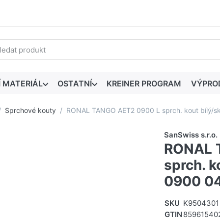
edaný výraz. První výsledky se zobrazí automaticky při zadáván
Í MATERIÁL
OSTATNÍ
KREINER PROGRAM
VÝPRO
Sprchové kouty
RONAL TANGO AET2 0900 L sprch. kout bílý/s
SanSwiss s.r.o.
RONAL 
sprch. k
0900 04
SKU
K9504301
GTIN
85961540