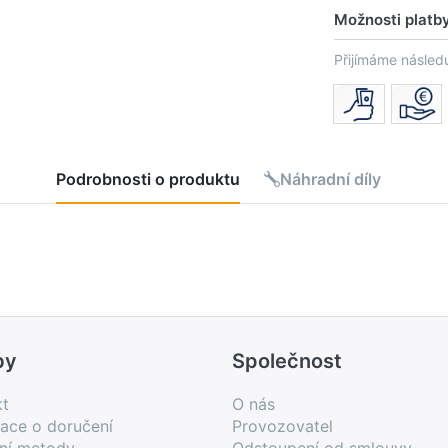
Možnosti platb
Přijímáme následu
Podrobnosti o produktu
Náhradní díly
by
Společnost
kt
O nás
ace o doručení
Provozovatel
bní metody
Odstoupení od smlouvy