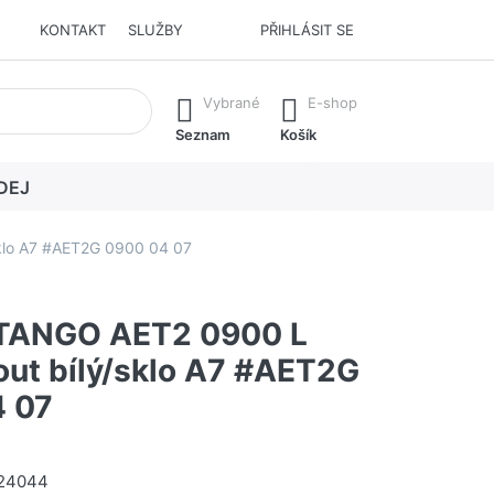
KONTAKT
SLUŽBY
PŘIHLÁSIT SE
í. Stisknutím klávesy Enter vyvoláte všechny výsledky.
Vybrané
E-shop
Seznam
Košík
DEJ
klo A7 #AET2G 0900 04 07
TANGO AET2 0900 L
out bílý/sklo A7 #AET2G
 07
24044