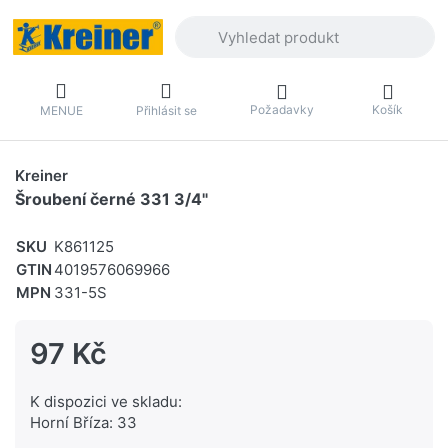
Zadejte hledaný výraz. První výsledky 
Požadavky
Košík
MENUE
Přihlásit se
Kreiner
Šroubení černé 331 3/4"
SKU
K861125
GTIN
4019576069966
MPN
331-5S
97 Kč
K dispozici ve skladu:
Horní Bříza: 33