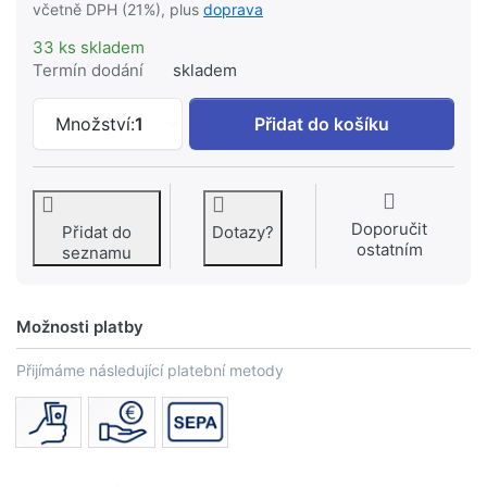
včetně DPH (21%), plus
doprava
33 ks skladem
Termín dodání
skladem
Šroubení černé 331 3/4" k 97 Kč, množs
Množství:
1
Přidat do košíku
Doporučit
Přidat do
Dotazy?
ostatním
seznamu
Možnosti platby
Přijímáme následující platební metody