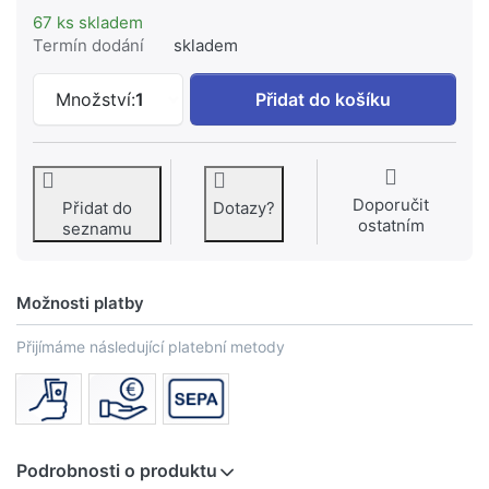
67 ks skladem
Termín dodání
skladem
SANCO - CU trubka tvrdá 76,1x2mm v 5m
Množství:
1
Přidat do košíku
Doporučit
Přidat do
Dotazy?
ostatním
seznamu
Možnosti platby
Přijímáme následující platební metody
Podrobnosti o produktu