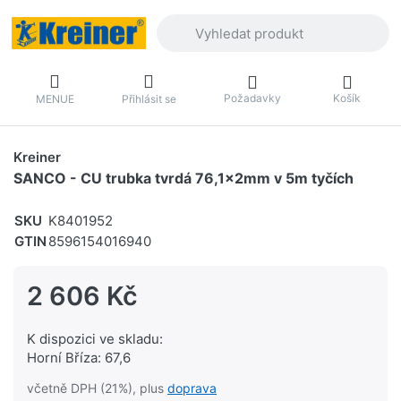
Zadejte hledaný výraz. První výsledky 
Požadavky
Košík
MENUE
Přihlásit se
Kreiner
SANCO - CU trubka tvrdá 76,1x2mm v 5m tyčích
SKU
K8401952
GTIN
8596154016940
2 606 Kč
K dispozici ve skladu:
Horní Bříza: 67,6
včetně DPH (21%), plus
doprava