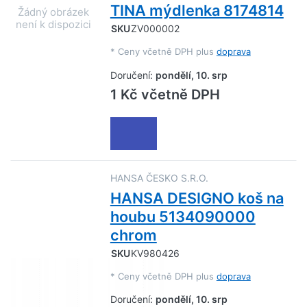
TINA mýdlenka 8174814
SKU
ZV000002
*
Ceny včetně DPH plus
doprava
Doručení:
pondělí, 10. srp
1 Kč včetně DPH
HANSA ČESKO S.R.O.
HANSA DESIGNO koš na
houbu 5134090000
chrom
SKU
KV980426
*
Ceny včetně DPH plus
doprava
Doručení:
pondělí, 10. srp