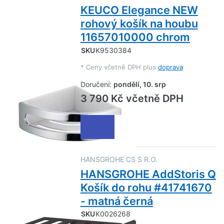
KEUCO Elegance NEW
rohový košík na houbu
11657010000 chrom
SKU
K9530384
*
Ceny včetně DPH plus
doprava
Doručení:
pondělí, 10. srp
3 790 Kč včetně DPH
HANSGROHE CS S R.O.
HANSGROHE AddStoris Q
Košík do rohu #41741670
- matná černá
SKU
K0026268