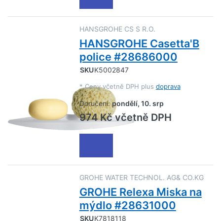
HANSGROHE CS S R.O.
HANSGROHE Casetta'B
police #28686000
SKU
K5002847
*
Ceny včetně DPH plus
doprava
Doručení:
pondělí, 10. srp
974 Kč včetně DPH
GROHE WATER TECHNOL. AG& CO.KG
GROHE Relexa Miska na
mýdlo #28631000
SKU
K7818118