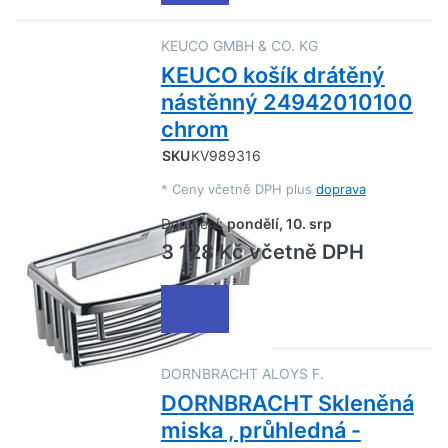
KEUCO GMBH & CO. KG
KEUCO košík drátěný
nástěnný 24942010100
chrom
SKU
KV989316
*
Ceny včetně DPH plus
doprava
Doručení:
pondělí, 10. srp
3 128 Kč včetně DPH
DORNBRACHT ALOYS F.
DORNBRACHT Skleněná
miska , průhledná -