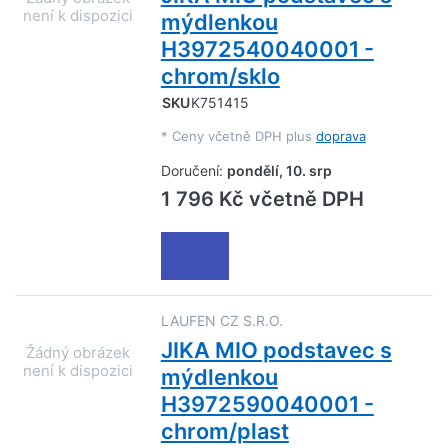
mýdlenkou
H3972540040001 -
chrom/sklo
SKU
K751415
*
Ceny včetně DPH plus
doprava
Doručení:
pondělí, 10. srp
1 796 Kč včetně DPH
LAUFEN CZ S.R.O.
JIKA MIO podstavec s
mýdlenkou
H3972590040001 -
chrom/plast