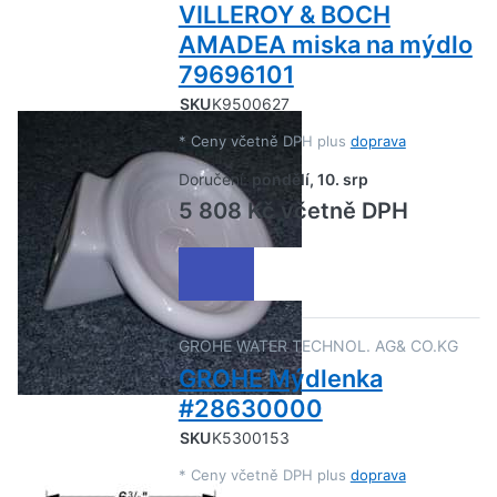
VILLEROY & BOCH
AMADEA miska na mýdlo
79696101
SKU
K9500627
*
Ceny včetně DPH plus
doprava
Doručení:
pondělí, 10. srp
5 808 Kč včetně DPH
GROHE WATER TECHNOL. AG& CO.KG
GROHE Mýdlenka
#28630000
SKU
K5300153
*
Ceny včetně DPH plus
doprava