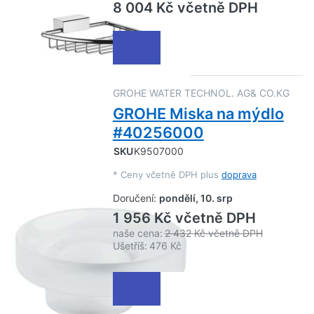
8 004 Kč včetně DPH
GROHE WATER TECHNOL. AG& CO.KG
GROHE Miska na mýdlo
#40256000
SKU
K9507000
*
Ceny včetně DPH plus
doprava
Doručení:
pondělí, 10. srp
1 956 Kč včetně DPH
naše cena:
2 432 Kč včetně DPH
Ušetříš:
476 Kč