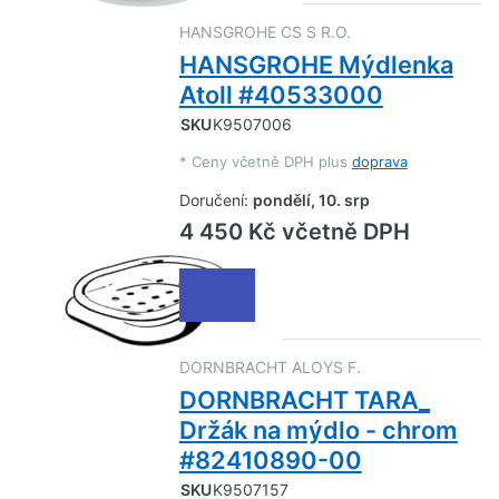
HANSGROHE CS S R.O.
HANSGROHE Mýdlenka
Atoll #40533000
SKU
K9507006
*
Ceny včetně DPH plus
doprava
Doručení:
pondělí, 10. srp
4 450 Kč včetně DPH
DORNBRACHT ALOYS F.
DORNBRACHT TARA_
Držák na mýdlo - chrom
#82410890-00
SKU
K9507157