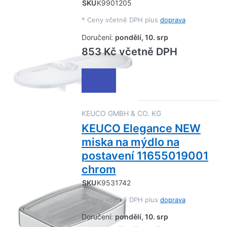
SKU
K9901205
*
Ceny včetně DPH plus
doprava
Doručení:
pondělí, 10. srp
853 Kč včetně DPH
KEUCO GMBH & CO. KG
KEUCO Elegance NEW
miska na mýdlo na
postavení 11655019001
chrom
SKU
K9531742
*
Ceny včetně DPH plus
doprava
Doručení:
pondělí, 10. srp