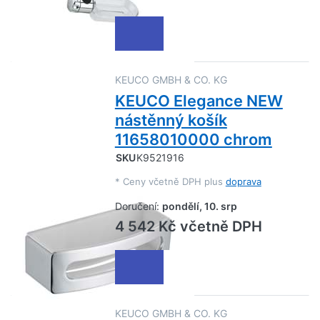
KEUCO GMBH & CO. KG
KEUCO Elegance NEW
nástěnný košík
11658010000 chrom
SKU
K9521916
*
Ceny včetně DPH plus
doprava
Doručení:
pondělí, 10. srp
4 542 Kč včetně DPH
KEUCO GMBH & CO. KG