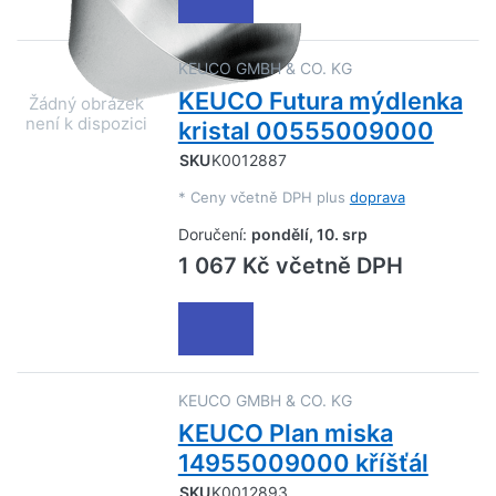
KEUCO GMBH & CO. KG
KEUCO Futura mýdlenka
kristal 00555009000
SKU
K0012887
*
Ceny včetně DPH plus
doprava
Doručení:
pondělí, 10. srp
1 067 Kč včetně DPH
KEUCO GMBH & CO. KG
KEUCO Plan miska
14955009000 kříšťál
SKU
K0012893