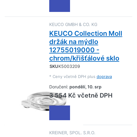
KEUCO GMBH & CO. KG
KEUCO Collection Moll
držák na mýdlo
12755019000 -
chrom/křišťálové sklo
SKU
K5003209
*
Ceny včetně DPH plus
doprava
Doručení:
pondělí, 10. srp
3 554 Kč včetně DPH
KREINER, SPOL. S.R.O.