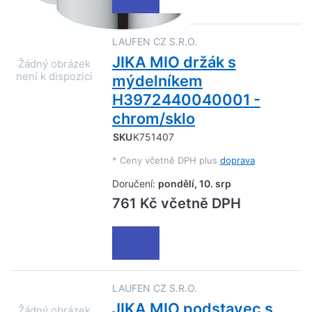
LAUFEN CZ S.R.O.
JIKA MIO držák s
mýdelníkem
H3972440040001 -
chrom/sklo
SKU
K751407
*
Ceny včetně DPH plus
doprava
Doručení:
pondělí, 10. srp
761 Kč včetně DPH
LAUFEN CZ S.R.O.
JIKA MIO podstavec s