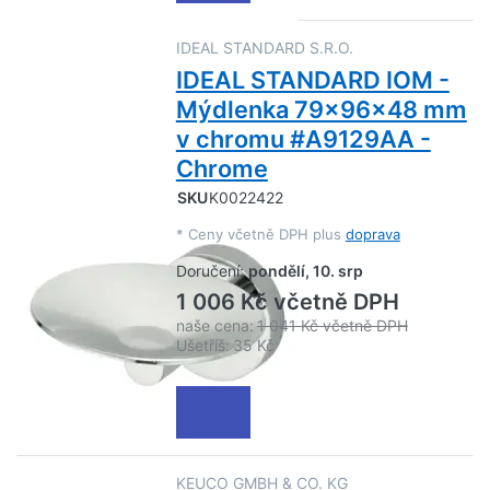
IDEAL STANDARD S.R.O.
IDEAL STANDARD IOM -
Mýdlenka 79x96x48 mm
v chromu #A9129AA -
Chrome
SKU
K0022422
*
Ceny včetně DPH plus
doprava
Doručení:
pondělí, 10. srp
1 006 Kč včetně DPH
naše cena:
1 041 Kč včetně DPH
Ušetříš:
35 Kč
KEUCO GMBH & CO. KG