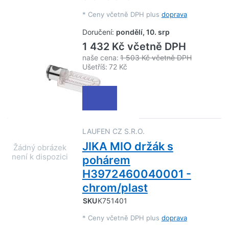
*
Ceny včetně DPH plus
doprava
Doručení:
pondělí, 10. srp
1 432 Kč včetně DPH
naše cena:
1 503 Kč včetně DPH
Ušetříš:
72 Kč
LAUFEN CZ S.R.O.
JIKA MIO držák s
pohárem
H3972460040001 -
chrom/plast
SKU
K751401
*
Ceny včetně DPH plus
doprava