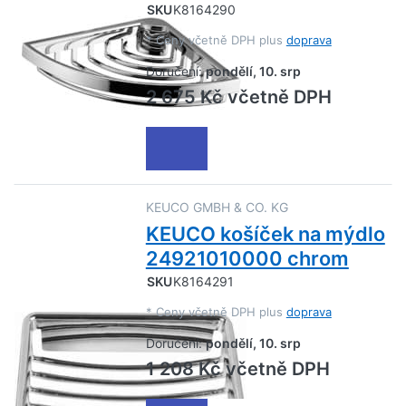
SKU
K8164290
*
Ceny včetně DPH plus
doprava
Doručení:
pondělí, 10. srp
2 675 Kč včetně DPH
KEUCO GMBH & CO. KG
KEUCO košíček na mýdlo
24921010000 chrom
SKU
K8164291
*
Ceny včetně DPH plus
doprava
Doručení:
pondělí, 10. srp
1 208 Kč včetně DPH