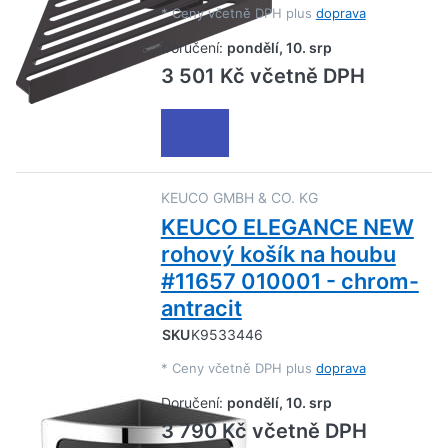
*
Ceny včetně DPH plus
doprava
Doručení:
pondělí, 10. srp
3 501 Kč včetně DPH
KEUCO GMBH & CO. KG
KEUCO ELEGANCE NEW
rohový košík na houbu
#11657 010001 - chrom-
antracit
SKU
K9533446
*
Ceny včetně DPH plus
doprava
Doručení:
pondělí, 10. srp
3 790 Kč včetně DPH