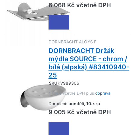
6 068 Kč včetně DPH
DORNBRACHT ALOYS F.
DORNBRACHT Držák
mýdla SOURCE - chrom /
bílá (alpská) #83410940-
25
SKU
KV989306
*
Ceny včetně DPH plus
doprava
Doručení:
pondělí, 10. srp
9 005 Kč včetně DPH