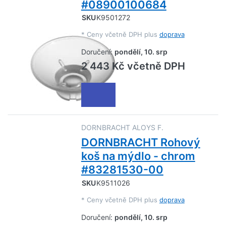
#08900100684
SKU
K9501272
*
Ceny včetně DPH plus
doprava
Doručení:
pondělí, 10. srp
2 443 Kč včetně DPH
DORNBRACHT ALOYS F.
DORNBRACHT Rohový
koš na mýdlo - chrom
#83281530-00
SKU
K9511026
*
Ceny včetně DPH plus
doprava
Doručení:
pondělí, 10. srp