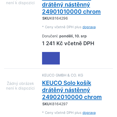
drátěný nástěnný
24901010000 chrom
SKU
K8164296
*
Ceny včetně DPH plus
doprava
Doručení:
pondělí, 10. srp
1 241 Kč včetně DPH
KEUCO GMBH & CO. KG
KEUCO Solo košík
drátěný nástěnný
24902010000 chrom
SKU
K8164297
*
Ceny včetně DPH plus
doprava