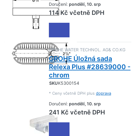
Doručení:
pondělí, 10. srp
114 Kč včetně DPH
GROHE WATER TECHNOL. AG& CO.KG
GROHE Úložná sada
Relexa Plus #28639000 -
chrom
SKU
K5300154
*
Ceny včetně DPH plus
doprava
Doručení:
pondělí, 10. srp
241 Kč včetně DPH