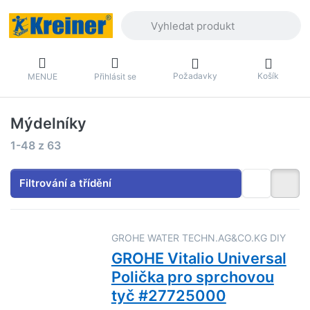
Zadejte hledaný výraz. První výsledky 
Požadavky
Košík
MENUE
Přihlásit se
Mýdelníky
Výsledky vyhledávání:
1-48
z
63
Filtrování a třídění
GROHE WATER TECHN.AG&CO.KG DIY
GROHE Vitalio Universal
Polička pro sprchovou
tyč #27725000