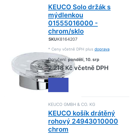
KEUCO Solo držák s
mýdlenkou
01555016000 -
chrom/sklo
SKU
K8164207
*
Ceny včetně DPH plus
doprava
Doručení:
pondělí, 10. srp
2 218 Kč včetně DPH
KEUCO GMBH & CO. KG
KEUCO košík drátěný
rohový 24943010000
chrom