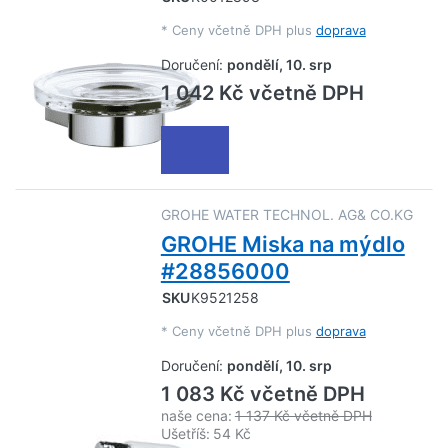
*
Ceny včetně DPH plus
doprava
Doručení:
pondělí, 10. srp
1 042 Kč včetně DPH
GROHE WATER TECHNOL. AG& CO.KG
GROHE Miska na mýdlo
#28856000
SKU
K9521258
*
Ceny včetně DPH plus
doprava
Doručení:
pondělí, 10. srp
1 083 Kč včetně DPH
naše cena:
1 137 Kč včetně DPH
Ušetříš:
54 Kč