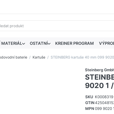
edaný výraz. První výsledky se zobrazí automaticky při zadáván
Í MATERIÁL
OSTATNÍ
KREINER PROGRAM
VÝPRO
odovodní baterie
Kartuše
STEINBERG kartuše 40 mm 099 9020
Steinberg Gmb
STEINBE
9020 1 
SKU
K0008319
GTIN
42504815
MPN
099 9020 