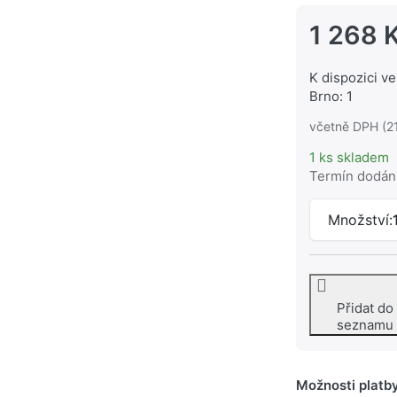
1 268 
K dispozici ve
Brno: 1
včetně DPH (2
1 ks skladem
Termín dodán
Množství:
Přidat do
seznamu
Možnosti platb