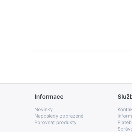
Informace
Služ
Novinky
Konta
Naposledy zobrazené
Inform
Porovnat produkty
Plate
Správ