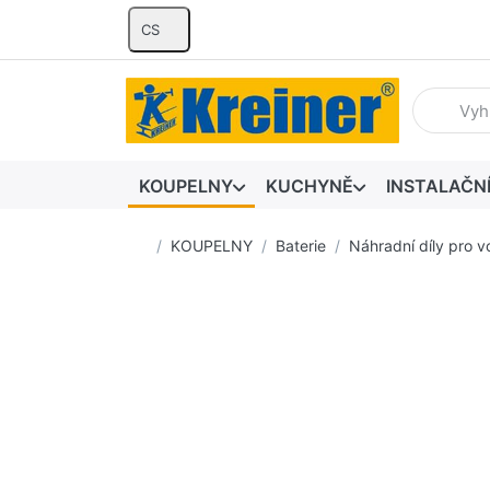
CS
Zadejte hl
KOUPELNY
KUCHYNĚ
INSTALAČN
Domovská stránka
KOUPELNY
Baterie
Náhradní díly pro v