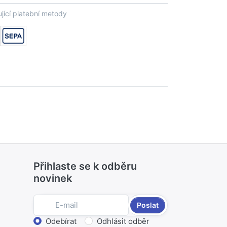
jící platební metody
Přihlaste se k odběru
novinek
Poslat
Zvolte akci
Odebírat
Odhlásit odběr