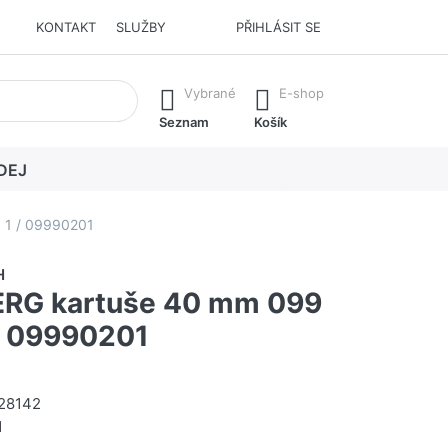
KONTAKT
SLUŽBY
PŘIHLÁSIT SE
í. Stisknutím klávesy Enter vyvoláte všechny výsledky.
Vybrané
E-shop
Seznam
Košík
DEJ
 1 / 09990201
H
RG kartuše 40 mm 099
/ 09990201
28142
1