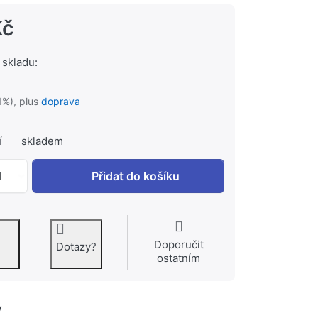
Kč
 skladu:
1%), plus
doprava
í
skladem
STEINBERG kartuše 40 mm 099 9020 1 / 09990201 k 1 268
1
Přidat do košíku
Doporučit
Dotazy?
ostatním
y