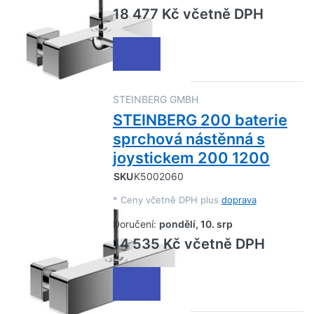
18 477 Kč včetně DPH
STEINBERG GMBH
STEINBERG 200 baterie
sprchová nástěnná s
joystickem 200 1200
SKU
K5002060
*
Ceny včetně DPH plus
doprava
Doručení:
pondělí, 10. srp
14 535 Kč včetně DPH