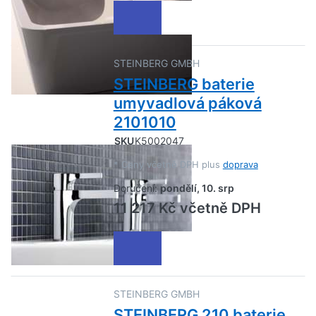
STEINBERG GMBH
STEINBERG baterie
umyvadlová páková
2101010
SKU
K5002047
*
Ceny včetně DPH plus
doprava
Doručení:
pondělí, 10. srp
11 217 Kč včetně DPH
STEINBERG GMBH
STEINBERG 210 baterie