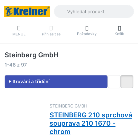
Zadejte hledaný výraz. První výsledky 
Požadavky
Košík
MENUE
Přihlásit se
Steinberg GmbH
Výsledky vyhledávání:
1-48
z
97
Filtrování a třídění
STEINBERG GMBH
STEINBERG 210 sprchová
souprava 210 1670 -
chrom