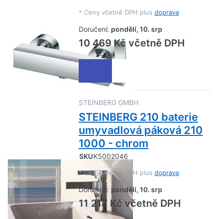
*
Ceny včetně DPH plus
doprava
Doručení:
pondělí, 10. srp
10 469 Kč včetně DPH
STEINBERG GMBH
STEINBERG 210 baterie
umyvadlová páková 210
1000 - chrom
SKU
K5002046
*
Ceny včetně DPH plus
doprava
Doručení:
pondělí, 10. srp
11 217 Kč včetně DPH