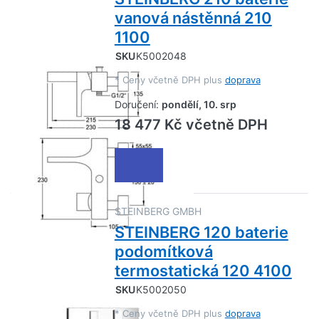
vanová nástěnná 210
1100
SKU
K5002048
*
Ceny včetně DPH plus
doprava
Doručení:
pondělí, 10. srp
18 477 Kč včetně DPH
STEINBERG GMBH
STEINBERG 120 baterie
podomítková
termostatická 120 4100
SKU
K5002050
*
Ceny včetně DPH plus
doprava