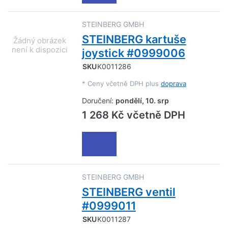
STEINBERG GMBH
STEINBERG kartuše
joystick #0999006
SKU
K0011286
*
Ceny včetně DPH plus
doprava
Doručení:
pondělí, 10. srp
1 268 Kč včetně DPH
STEINBERG GMBH
STEINBERG ventil
#0999011
SKU
K0011287