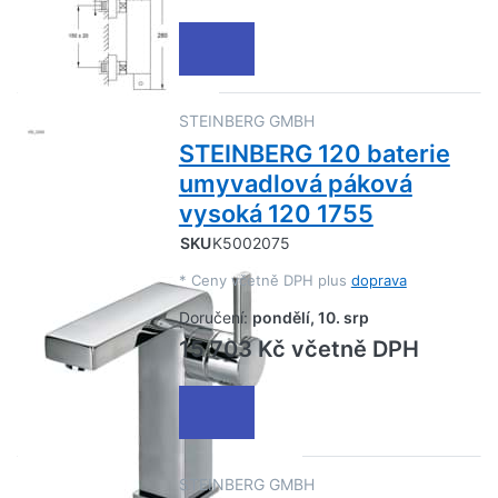
STEINBERG GMBH
STEINBERG 120 baterie
umyvadlová páková
vysoká 120 1755
SKU
K5002075
*
Ceny včetně DPH plus
doprava
Doručení:
pondělí, 10. srp
15 703 Kč včetně DPH
STEINBERG GMBH