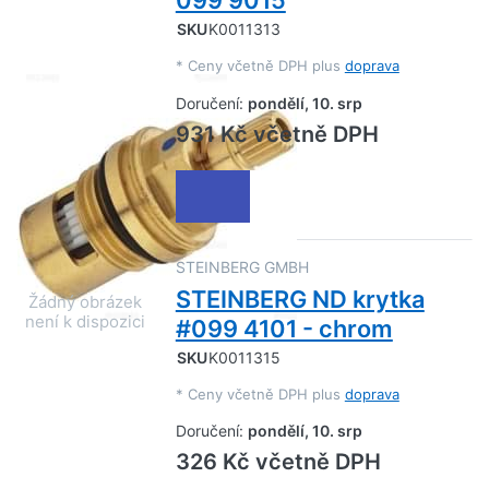
099 9015
SKU
K0011313
*
Ceny včetně DPH plus
doprava
Doručení:
pondělí, 10. srp
931 Kč včetně DPH
STEINBERG GMBH
STEINBERG ND krytka
#099 4101 - chrom
SKU
K0011315
*
Ceny včetně DPH plus
doprava
Doručení:
pondělí, 10. srp
326 Kč včetně DPH