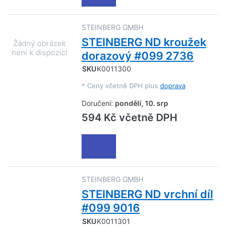
STEINBERG GMBH
STEINBERG ND kroužek
dorazový #099 2736
SKU
K0011300
*
Ceny včetně DPH plus
doprava
Doručení:
pondělí, 10. srp
594 Kč včetně DPH
STEINBERG GMBH
STEINBERG ND vrchní díl
#099 9016
SKU
K0011301