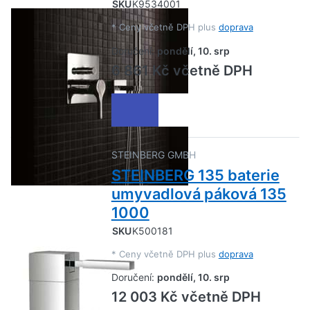
SKU
K9534001
*
Ceny včetně DPH plus
doprava
Doručení:
pondělí, 10. srp
6 861 Kč včetně DPH
STEINBERG GMBH
STEINBERG 135 baterie
umyvadlová páková 135
1000
SKU
K500181
*
Ceny včetně DPH plus
doprava
Doručení:
pondělí, 10. srp
12 003 Kč včetně DPH