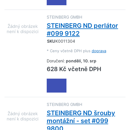
STEINBERG GMBH
STEINBERG ND perlátor
#099 9122
SKU
K0011304
*
Ceny včetně DPH plus
doprava
Doručení:
pondělí, 10. srp
628 Kč včetně DPH
STEINBERG GMBH
STEINBERG ND šrouby
montážní - set #099
9800