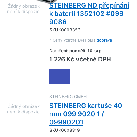
STEINBERG ND přepínání
k baterii 1352102 #099
9086
SKU
K0003353
*
Ceny včetně DPH plus
doprava
Doručení:
pondělí, 10. srp
1 226 Kč včetně DPH
STEINBERG GMBH
STEINBERG kartuše 40
mm 099 9020 1 /
09990201
SKU
K0008319