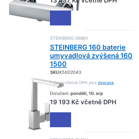
13 437 Kč včetně DPH
STEINBERG GMBH
STEINBERG 160 baterie
umyvadlová zvýšená 160
1500
SKU
K5002043
*
Ceny včetně DPH plus
doprava
Doručení:
pondělí, 10. srp
19 193 Kč včetně DPH