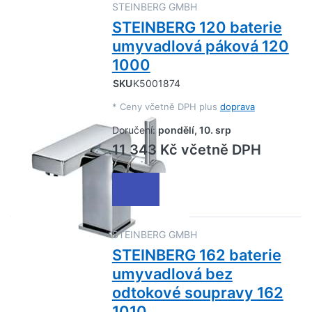
STEINBERG GMBH
STEINBERG 120 baterie
umyvadlová páková 120
1000
SKU
K5001874
*
Ceny včetně DPH plus
doprava
Doručení:
pondělí, 10. srp
11 343 Kč včetně DPH
STEINBERG GMBH
STEINBERG 162 baterie
umyvadlová bez
odtokové soupravy 162
1010