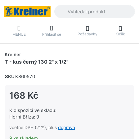
Zadejte hledaný výraz. První výsledky 
Požadavky
Košík
MENUE
Přihlásit se
Kreiner
T - kus černý 130 2" x 1/2"
SKU
K860570
168 Kč
K dispozici ve skladu:
Horní Bříza: 9
včetně DPH (21%), plus
doprava
9 ks skladem