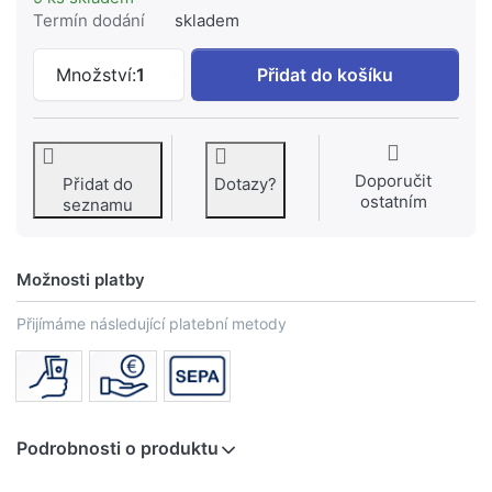
Termín dodání
skladem
T - kus černý 130 2" x 1/2" k 168 Kč, mn
Množství:
1
Přidat do košíku
Doporučit
Přidat do
Dotazy?
ostatním
seznamu
Možnosti platby
Přijímáme následující platební metody
Podrobnosti o produktu