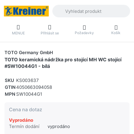
Zadejte hledaný výraz. První výsledky 
Požadavky
Košík
MENUE
Přihlásit se
TOTO Germany GmbH
TOTO keramická nádržka pro stojící MH WC stojící
#SW10044G1 - bílá
SKU
KS003637
GTIN
4050663094058
MPN
SW10044G1
Cena na dotaz
Vyprodáno
Termín dodání
vyprodáno