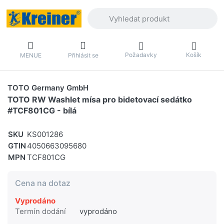
Zadejte hledaný výraz. První výsledky 
Požadavky
Košík
MENUE
Přihlásit se
TOTO Germany GmbH
TOTO RW Washlet mísa pro bidetovací sedátko
#TCF801CG - bílá
SKU
KS001286
GTIN
4050663095680
MPN
TCF801CG
Cena na dotaz
Vyprodáno
Termín dodání
vyprodáno