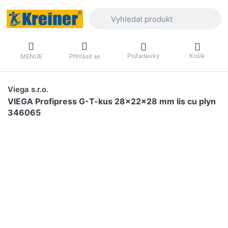
Zadejte hledaný výraz. První výsledky 
Požadavky
Košík
MENUE
Přihlásit se
Viega s.r.o.
VIEGA Profipress G-T-kus 28x22x28 mm lis cu plyn
346065