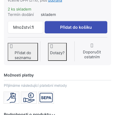
včetně DPH (21%), plus
doprava
2 ks skladem
Termín dodání
skladem
VIEGA Profipress G-T-kus 28x22x28 mm
Množství:
1
Přidat do košíku
Doporučit
Přidat do
Dotazy?
ostatním
seznamu
Možnosti platby
Přijímáme následující platební metody
Podrobnosti o produktu