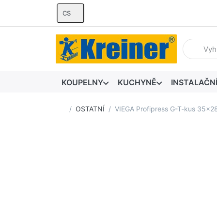
CS
Zadejte hl
KOUPELNY
KUCHYNĚ
INSTALAČN
Domovská stránka
OSTATNÍ
VIEGA Profipress G-T-kus 35x2