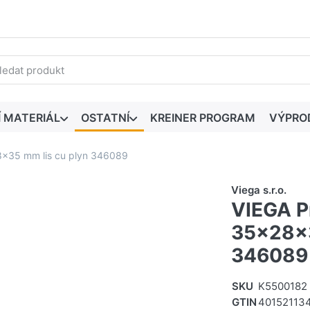
edaný výraz. První výsledky se zobrazí automaticky při zadáván
Í MATERIÁL
OSTATNÍ
KREINER PROGRAM
VÝPRO
8x35 mm lis cu plyn 346089
Viega s.r.o.
VIEGA P
35x28x3
346089
SKU
K5500182
GTIN
40152113