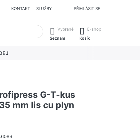
KONTAKT
SLUŽBY
PŘIHLÁSIT SE
í. Stisknutím klávesy Enter vyvoláte všechny výsledky.
Vybrané
E-shop
Seznam
Košík
DEJ
rofipress G-T-kus
5 mm lis cu plyn
46089