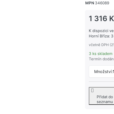
MPN
346089
1 316 
K dispozici ve
Horní Bříza: 3
včetně DPH (2
3 ks skladem
Termín dodán
Množství:
Přidat do
seznamu