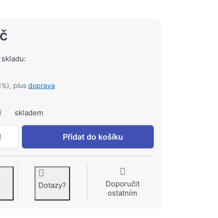
Kč
 skladu:
1%), plus
doprava
í
skladem
VIEGA Profipress G-T-kus 35x28x35 mm lis cu plyn 34608
1
Přidat do košíku
Doporučit
Dotazy?
ostatním