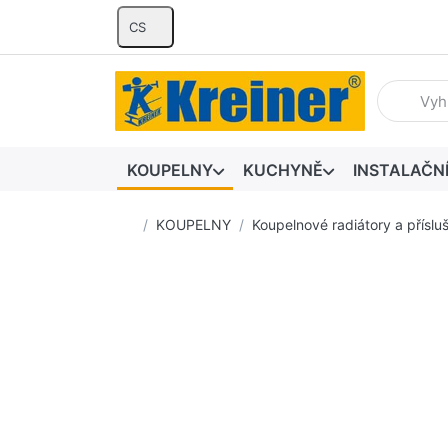
CS
Zadejte hl
KOUPELNY
KUCHYNĚ
INSTALAČN
Domovská stránka
KOUPELNY
Koupelnové radiátory a příslu