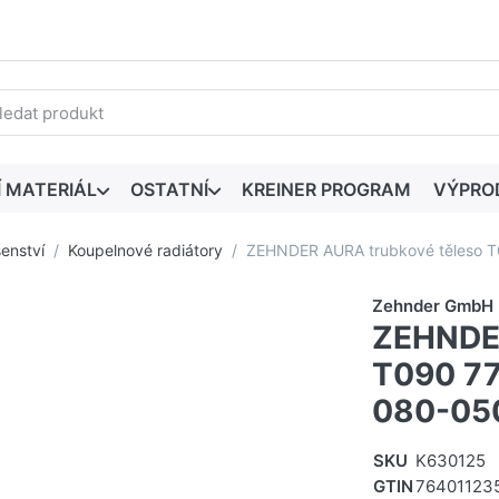
edaný výraz. První výsledky se zobrazí automaticky při zadáván
Í MATERIÁL
OSTATNÍ
KREINER PROGRAM
VÝPRO
šenství
Koupelnové radiátory
ZEHNDER AURA trubkové těleso 
Zehnder GmbH
ZEHNDER
T090 7
080-050
SKU
K630125
GTIN
76401123