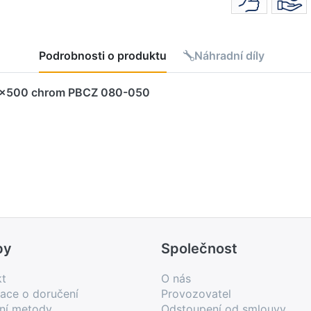
Podrobnosti o produktu
Náhradní díly
5x500 chrom PBCZ 080-050
by
Společnost
kt
O nás
ace o doručení
Provozovatel
bní metody
Odstoupení od smlouvy