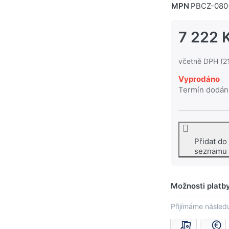
MPN
PBCZ-080
7 222 
včetně DPH (2
Vyprodáno
Termín dodán
Přidat do
seznamu
Možnosti platb
Přijímáme následu