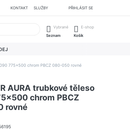
KONTAKT
SLUŽBY
PŘIHLÁSIT SE
í. Stisknutím klávesy Enter vyvoláte všechny výsledky.
Vybrané
E-shop
Seznam
Košík
DEJ
T090 775x500 chrom PBCZ 080-050 rovné
 AURA trubkové těleso
75x500 chrom PBCZ
 rovné
56195