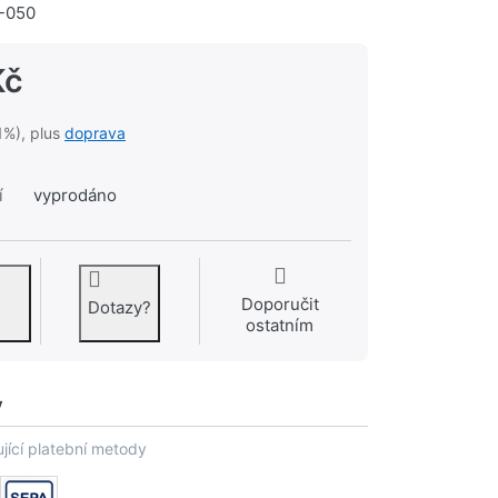
-050
Kč
1%), plus
doprava
í
vyprodáno
Doporučit
Dotazy?
ostatním
y
jící platební metody