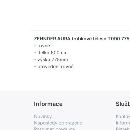
ZEHNDER AURA trubkové těleso T090 77
- rovné
- délka 500mm
- výška 775mm
- provedení rovné
Informace
Služ
Novinky
Konta
Naposledy zobrazené
Inform
Porovnat produkty
Plate