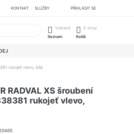
KONTAKT
SLUŽBY
PŘIHLÁSIT SE
í. Stisknutím klávesy Enter vyvoláte všechny výsledky.
Vybrané
E-shop
Seznam
Košík
DEJ
 rukojeť vlevo, bílá
R RADVAL XS šroubení
38381 rukojeť vlevo,
20465