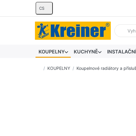
CS
Zadejte hl
KOUPELNY
KUCHYNĚ
INSTALAČN
Domovská stránka
KOUPELNY
Koupelnové radiátory a příslu