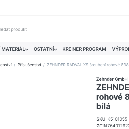
edaný výraz. První výsledky se zobrazí automaticky při zadáván
Í MATERIÁL
OSTATNÍ
KREINER PROGRAM
VÝPRO
šenství
Příslušenství
ZEHNDER RADVAL XS šroubení rohové 838381
Zehnder GmbH
ZEHNDE
rohové 8
bílá
SKU
K5101055
GTIN
76401292