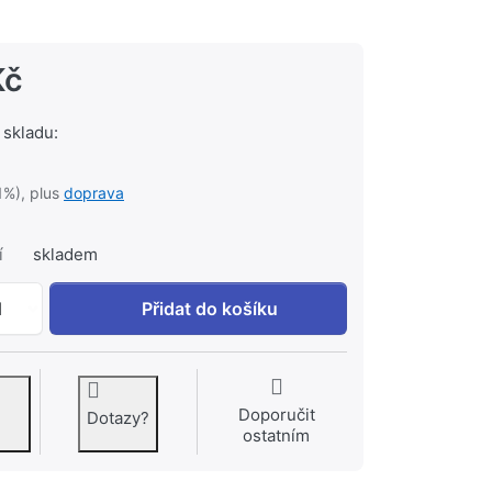
Kč
 skladu:
1%), plus
doprava
í
skladem
ZEHNDER RADVAL XS šroubení rohové 838381 rukojeť vlevo
1
Přidat do košíku
Doporučit
Dotazy?
ostatním