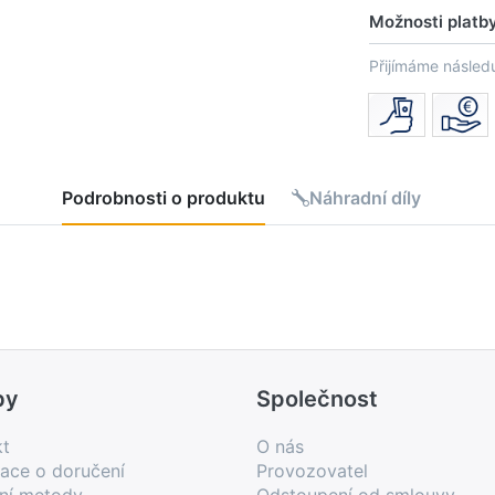
Možnosti platb
Přijímáme následu
Podrobnosti o produktu
Náhradní díly
by
Společnost
kt
O nás
ace o doručení
Provozovatel
bní metody
Odstoupení od smlouvy