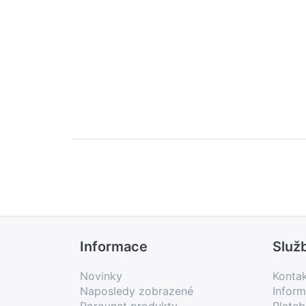
Informace
Služ
Novinky
Konta
Naposledy zobrazené
Inform
Porovnat produkty
Plate