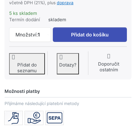
včetně DPH (21%), plus
doprava
5 ks skladem
Termín dodání
skladem
STEINBERG set montážní #099 1004 k 2
Množství:
1
Přidat do košíku
Doporučit
Přidat do
Dotazy?
ostatním
seznamu
Možnosti platby
Přijímáme následující platební metody