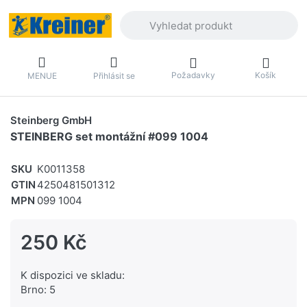
Zadejte hledaný výraz. První výsledky 
Požadavky
Košík
MENUE
Přihlásit se
Steinberg GmbH
STEINBERG set montážní #099 1004
SKU
K0011358
GTIN
4250481501312
MPN
099 1004
250 Kč
K dispozici ve skladu:
Brno: 5