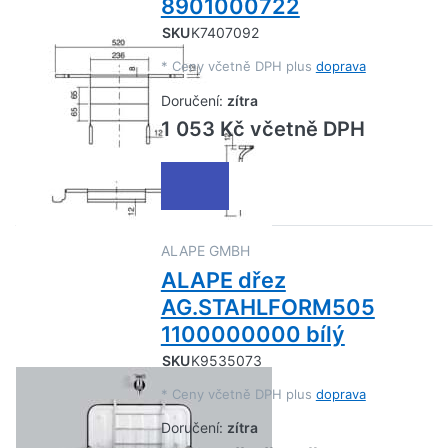
8901000722
SKU
K7407092
*
Ceny včetně DPH plus
doprava
Doručení:
zítra
1 053 Kč včetně DPH
ALAPE GMBH
ALAPE dřez
AG.STAHLFORM505
1100000000 bílý
SKU
K9535073
*
Ceny včetně DPH plus
doprava
Doručení:
zítra