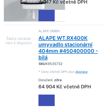
4 247 Kč včetně DPH
ALAPE GMBH
ALAPE WT.RX400K
umyvadlo stacionární
404mm #450400000 -
bílá
SKU
K9535732
*
Ceny včetně DPH plus
doprava
Doručení:
zítra
64 904 Kč včetně DPH