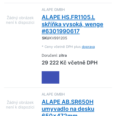
ALAPE GMBH
ALAPE HS.FR1105.L
skříňka vysoká, wenge
#6301990617
SKU
KV991205
*
Ceny včetně DPH plus
doprava
Doručení:
zítra
29 222 Kč včetně DPH
ALAPE GMBH
ALAPE AB.SR650H
umyvadlo na desku
650x472mm