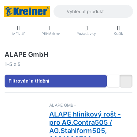
Zadejte hledaný výraz. První výsledky 
Požadavky
Košík
MENUE
Přihlásit se
ALAPE GmbH
Výsledky vyhledávání:
1-5
z
5
Filtrování a třídění
ALAPE GMBH
ALAPE hliníkový rošt -
pro AG.Contra505 /
AG.Stahlform505,