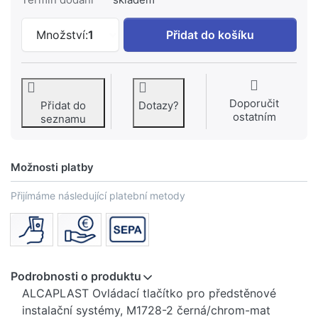
ALCA PLAST ovládací tlačítko #M1728-2
Množství:
1
Přidat do košíku
Doporučit
Přidat do
Dotazy?
ostatním
seznamu
Možnosti platby
Přijímáme následující platební metody
Podrobnosti o produktu
ALCAPLAST Ovládací tlačítko pro předstěnové
instalační systémy, M1728-2 černá/chrom-mat