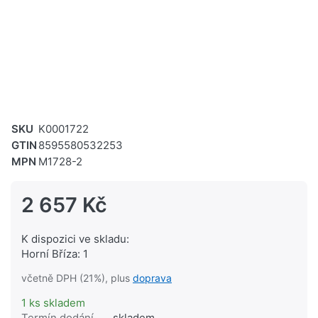
SKU
K0001722
GTIN
8595580532253
MPN
M1728-2
2 657 Kč
K dispozici ve skladu:
Horní Bříza: 1
včetně DPH (21%), plus
doprava
1 ks skladem
Termín dodání
skladem