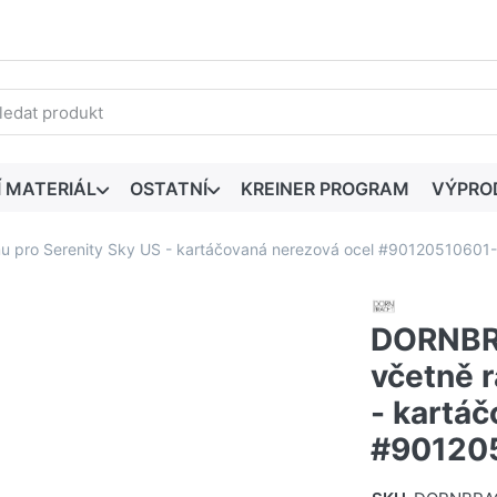
edaný výraz. První výsledky se zobrazí automaticky při zadáván
Í MATERIÁL
OSTATNÍ
KREINER PROGRAM
VÝPRO
 pro Serenity Sky US - kartáčovaná nerezová ocel #90120510601
DORNBRA
včetně 
- kartá
#90120