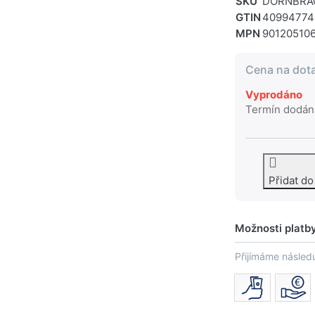
SKU
DORNBRAC
GTIN
40994774
MPN
90120510
Cena na dot
Vyprodáno
Termín dodán
Přidat d
Možnosti platb
Přijímáme následu