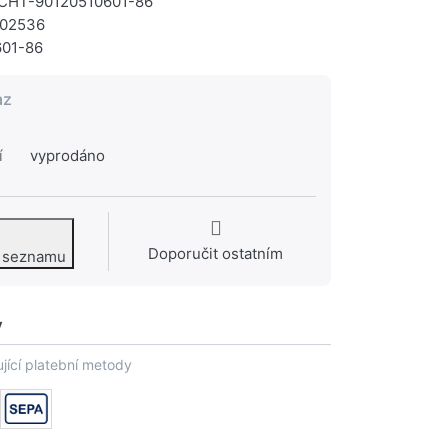
HT-90120510601-86
02536
601-86
az
í
vyprodáno
Doporučit ostatním
o seznamu
y
jící platební metody