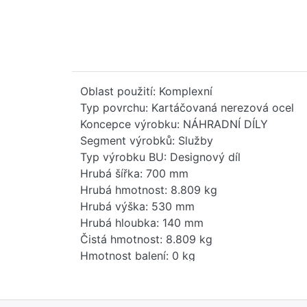
Oblast použití: Komplexní
Typ povrchu: Kartáčovaná nerezová ocel
Koncepce výrobku: NÁHRADNÍ DÍLY
Segment výrobků: Služby
Typ výrobku BU: Designový díl
Hrubá šířka: 700 mm
Hrubá hmotnost: 8.809 kg
Hrubá výška: 530 mm
Hrubá hloubka: 140 mm
Čistá hmotnost: 8.809 kg
Hmotnost balení: 0 kg
Stav položky - prodej: uvolněno
EAN: 4099477402536
Země původu: DE