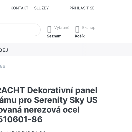
KONTAKT
SLUŽBY
PŘIHLÁSIT SE
í. Stisknutím klávesy Enter vyvoláte všechny výsledky.
Vybrané
E-shop
Seznam
Košík
DEJ
-86
CHT Dekorativní panel
rámu pro Serenity Sky US
čovaná nerezová ocel
510601-86