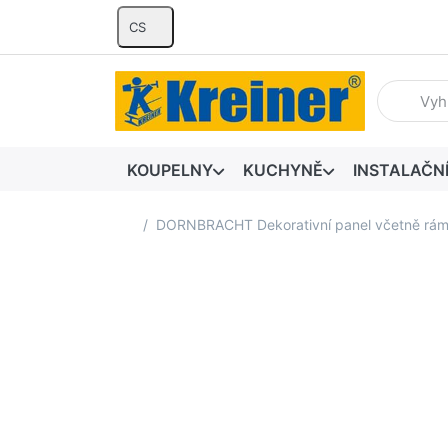
CS
Zadejte hl
KOUPELNY
KUCHYNĚ
INSTALAČN
Domovská stránka
DORNBRACHT Dekorativní panel včetně rámu