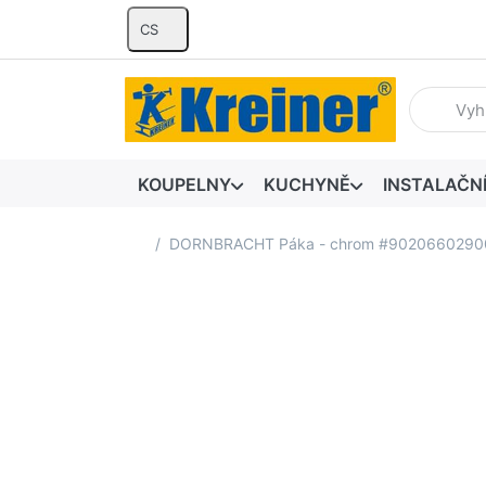
CS
Zadejte hl
KOUPELNY
KUCHYNĚ
INSTALAČN
Domovská stránka
DORNBRACHT Páka - chrom #9020660290