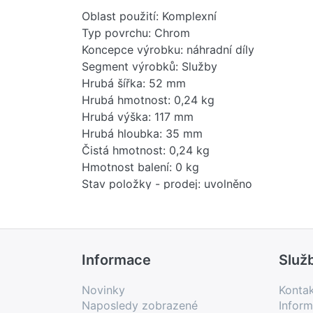
Oblast použití: Komplexní
Typ povrchu: Chrom
Koncepce výrobku: náhradní díly
Segment výrobků: Služby
Hrubá šířka: 52 mm
Hrubá hmotnost: 0,24 kg
Hrubá výška: 117 mm
Hrubá hloubka: 35 mm
Čistá hmotnost: 0,24 kg
Hmotnost balení: 0 kg
Stav položky - prodej: uvolněno
EAN: 4099477053042
Země původu: DE
Novinka: Ne
Prodejní program: Ano
Informace
Služ
Kód produktu: 84819000
Novinky
Konta
Naposledy zobrazené
Inform