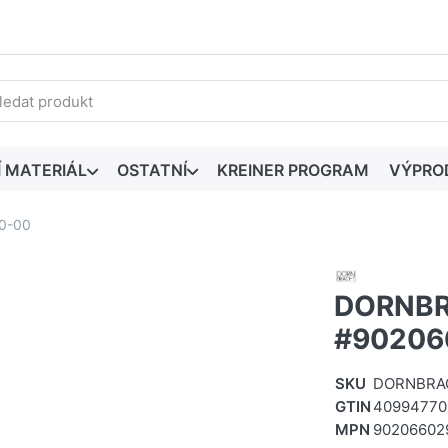
edaný výraz. První výsledky se zobrazí automaticky při zadáván
Í MATERIÁL
OSTATNÍ
KREINER PROGRAM
VÝPRO
0-00
DORNBR
#90206
SKU
DORNBRAC
GTIN
40994770
MPN
90206602