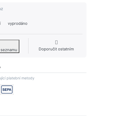
az
í
vyprodáno
Doporučit ostatním
o seznamu
y
jící platební metody