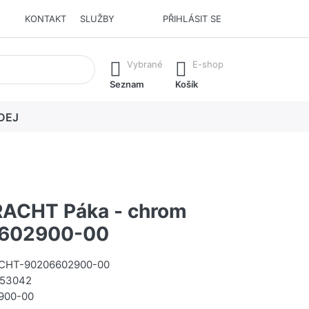
KONTAKT
SLUŽBY
PŘIHLÁSIT SE
í. Stisknutím klávesy Enter vyvoláte všechny výsledky.
Vybrané
E-shop
Seznam
Košík
DEJ
ACHT Páka - chrom
602900-00
HT-90206602900-00
53042
900-00