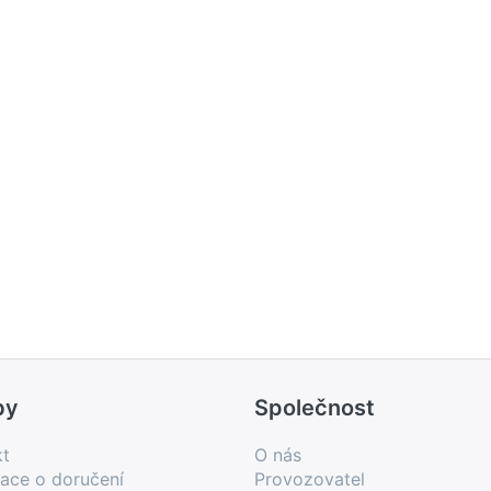
by
Společnost
kt
O nás
ace o doručení
Provozovatel