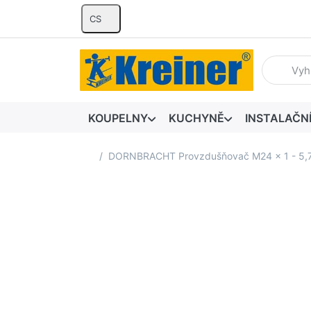
CS
Zadejte hl
KOUPELNY
KUCHYNĚ
INSTALAČN
Domovská stránka
DORNBRACHT Provzdušňovač M24 x 1 - 5,7