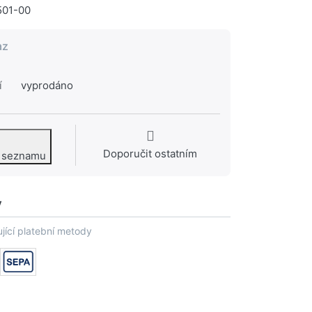
501-00
az
í
vyprodáno
Doporučit ostatním
o seznamu
y
jící platební metody