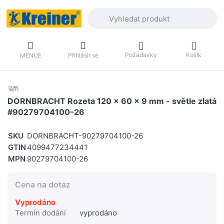
Zadejte hledaný výraz. První výsledky 
Požadavky
Košík
MENUE
Přihlásit se
DORNBRACHT Rozeta 120 x 60 x 9 mm - světle zlatá
#90279704100-26
SKU
DORNBRACHT-90279704100-26
GTIN
4099477234441
MPN
90279704100-26
Cena na dotaz
Vyprodáno
Termín dodání
vyprodáno