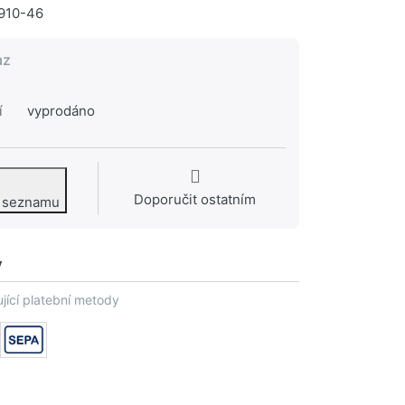
910-46
az
í
vyprodáno
Doporučit ostatním
o seznamu
y
jící platební metody