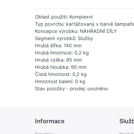
Oblast použití: Komplexní
Typ povrchu: kartáčovaný v barvě šampaňs
Koncepce výrobku: NÁHRADNÍ DÍLY
Segment výrobků: Služby
Hrubá šířka: 140 mm
Hrubá hmotnost: 0,2 kg
Hrubá výška: 95 mm
Hrubá hloubka: 90 mm
Čistá hmotnost: 0,2 kg
Hmotnost balení: 0 kg
Stav položky - prodej: uvolněno
EAN: 4099477022604
Země původu: DE
Novinka: Ne
Prodejní program: Ano
Informace
Služ
Kód produktu: 84819000
Novinky
Konta