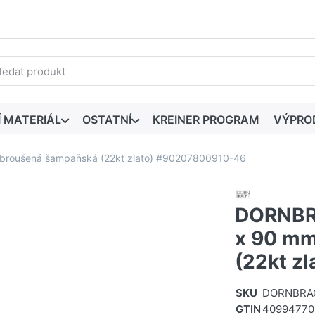
edaný výraz. První výsledky se zobrazí automaticky při zadáván
Í MATERIÁL
OSTATNÍ
KREINER PROGRAM
VÝPRO
broušená šampaňská (22kt zlato) #90207800910-46
DORNBRA
x 90 mm
(22kt z
SKU
DORNBRAC
GTIN
40994770