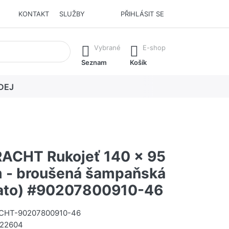
KONTAKT
SLUŽBY
PŘIHLÁSIT SE
í. Stisknutím klávesy Enter vyvoláte všechny výsledky.
Vybrané
E-shop
Seznam
Košík
DEJ
CHT Rukojeť 140 x 95
 - broušená šampaňská
lato) #90207800910-46
HT-90207800910-46
22604