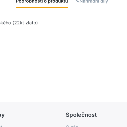
Podrobnosti o produktu
Náhradní díly
kého (22kt zlato)
by
Společnost
kt
O nás